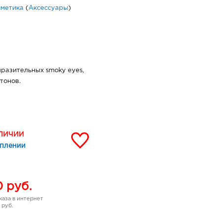
сметика
(
Аксессуары
)
ыразительных smoky eyes,
тонов.
АЛИЧИИ
уплении
0
руб.
аза в интернет
 руб.