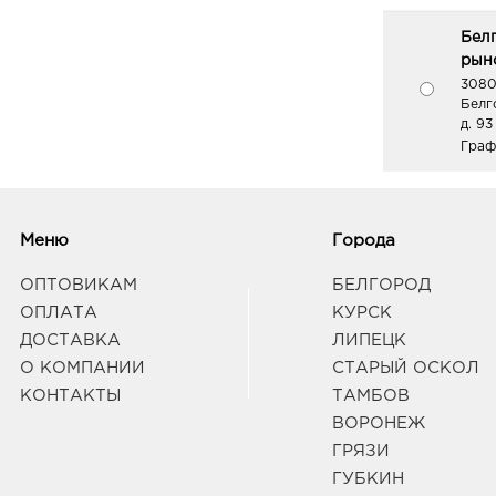
Бел
рыно
3080
Белг
д. 93
Граф
Вор
398.
Меню
Города
3940
г Во
ОПТОВИКАМ
БЕЛГОРОД
Дом 
ОПЛАТА
КУРСК
Граф
ДОСТАВКА
ЛИПЕЦК
О КОМПАНИИ
СТАРЫЙ ОСКОЛ
КОНТАКТЫ
ТАМБОВ
Вор
Прид
ВОРОНЕЖ
3940
ГРЯЗИ
Воро
ГУБКИН
дивиз