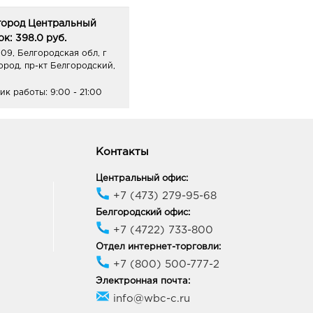
город Центральный
к: 398.0 руб.
09, Белгородская обл, г
ород, пр-кт Белгородский,
ик работы:
9:00 - 21:00
онеж ЦТ Новгородская:
0 руб.
Контакты
88, Воронежская область,
Центральный офис:
ронеж, ул Новгородская,
139а
+7 (473) 279-95-68
ик работы:
9:00 - 20:00
Белгородский офис:
+7 (4722) 733-800
Отдел интернет-торговли:
онеж Пятерочка
+7 (800) 500-777-2
онской: 398.0 руб.
40, Воронежская обл, г
Электронная почта:
неж, ул 232 Стрелковой
info@wbc-c.ru
ии, д. 33