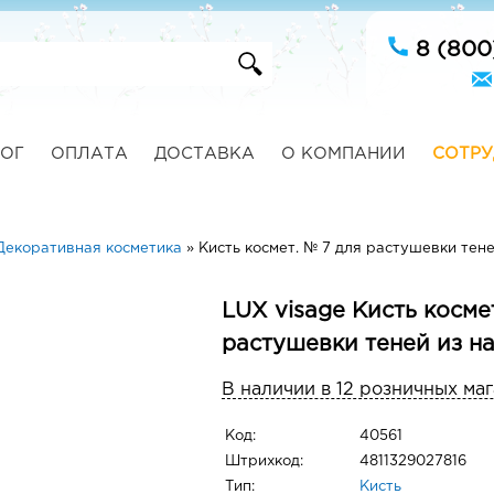
8 (800
ОГ
ОПЛАТА
ДОСТАВКА
О КОМПАНИИ
СОТРУ
Декоративная косметика
»
Кисть космет. № 7 для растушевки тен
LUX visage Кисть косме
растушевки теней из н
В наличии в 12 розничных ма
Код:
40561
Штрихкод:
4811329027816
Тип:
Кисть