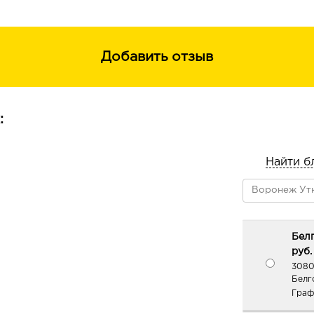
Добавить отзыв
:
Найти б
Белг
руб.
3080
Белг
Граф