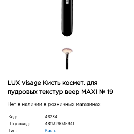
LUX visage Кисть космет. для
пудровых текстур веер MAXI № 19
Нет в наличии в розничных магазинах
Код:
46234
Штрихкод:
4811329035941
Тип:
Кисть