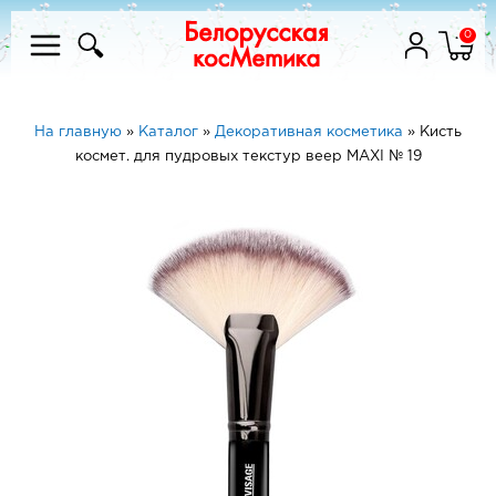
0
На главную
»
Каталог
»
Декоративная косметика
»
Кисть
космет. для пудровых текстур веер MAXI № 19