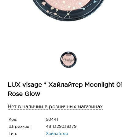
LUX visage * Хайлайтер Moonlight 01
Rose Glow
Нет в наличии в розничных магазинах
Код:
50441
Штрихкод:
4811329038379
Тип:
Хайлайтер