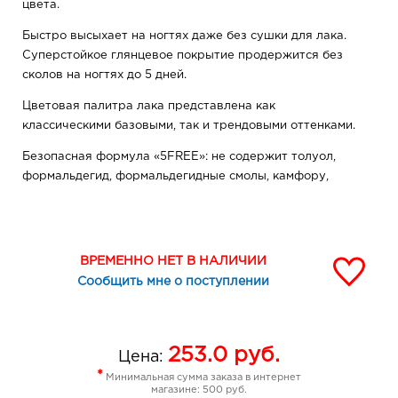
цвета.
Быстро высыхает на ногтях даже без сушки для лака.
Суперстойкое глянцевое покрытие продержится без
сколов на ногтях до 5 дней.
Цветовая палитра лака представлена как
классическими базовыми, так и трендовыми оттенками.
Безопасная формула «5FREE»: не содержит толуол,
формальдегид, формальдегидные смолы, камфору,
дибутилфталат
СОВЕТЫ ПО НАНЕСЕНИЮ: Стойкость лака
увеличивается при нанесении его на базу под лак и
ВРЕМЕННО НЕТ В НАЛИЧИИ
закреплении топовым покрытием.
Сообщить мне о поступлении
253.0
руб.
Цена:
*
Минимальная сумма заказа в интернет
магазине: 500 руб.