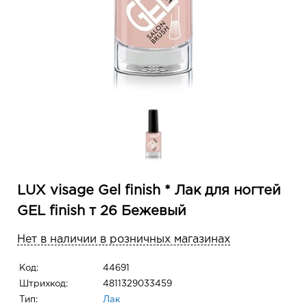
LUX visage Gel finish * Лак для ногтей
GEL finish т 26 Бежевый
Нет в наличии в розничных магазинах
Код:
44691
Штрихкод:
4811329033459
Тип:
Лак