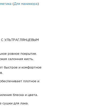
сметика
(
Для маникюра
)
 С УЛЬТРАГЛЯНЦЕВЫМ
ьное ровное покрытие.
кая салонная кисть.
ет быстрое и комфортное
в.
обеспечивает плотное и
иления блеска и цвета.
з сушки для лака.