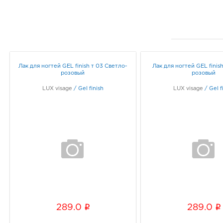
Лак для ногтей GEL finish т 03 Светло-
Лак для ногтей GEL finis
розовый
розовый
LUX visage
/
Gel finish
LUX visage
/
Gel f
i
i
289.0
289.0