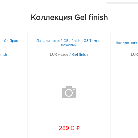
Рост
Диви
Коллекция Gel finish
34401
горо
Рост
Стре
h т 04 Ярко-
Лак для ногтей GEL finish т 38 Темно-
Лак для ногт
бежевый
Граф
inish
LUX visage
/
Gel finish
LUX
Рос
Дол
34401
горо
Рост
Доло
Граф
Тамб
3920
i
289.0
Тамб