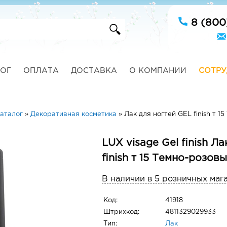
8 (800
ОГ
ОПЛАТА
ДОСТАВКА
О КОМПАНИИ
СОТРУ
аталог
»
Декоративная косметика
»
Лак для ногтей GEL finish т 1
LUX visage Gel finish Л
finish т 15 Темно-розов
В наличии в 5 розничных маг
Код:
41918
Штрихкод:
4811329029933
Тип:
Лак