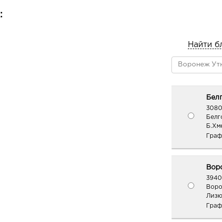
:
Найти б
Белг
3080
Белг
Б.Хм
Граф
Вор
3940
Воро
Лизю
Граф