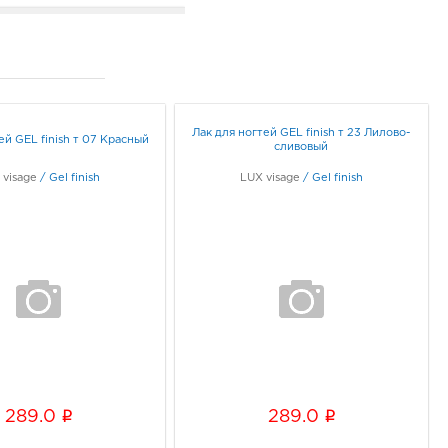
ов-на-Дону Ст.
зии: руб.
5, Ростовская область, г.о.
д Ростов-на-Дону, г
ов-на-Дону, ул 339-й
лковой Дивизии, Дом 29
Лак для ногтей GEL finish т 23 Лилово-
ей GEL finish т 07 Красный
ик работы:
9:00 - 20:00
сливовый
 visage
/
Gel finish
LUX visage
/
Gel finish
тов-на-Дону
омановский: руб.
1, Ростовская область, г.о.
д Ростов-на-Дону, г
ов-на-Дону, пер
мановский, Здание 55/16
ик работы:
9:00 - 17:00
ов Линия: руб.
36, Тамбовская обл, г
i
i
289.0
289.0
ов, ул Пролетарская, д.