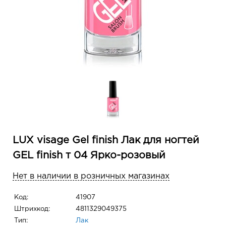
LUX visage Gel finish Лак для ногтей
GEL finish т 04 Ярко-розовый
Нет в наличии в розничных магазинах
Код:
41907
Штрихкод:
4811329049375
Тип:
Лак