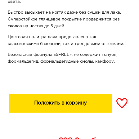
цвета.
Быстро высыхает на ногтях даже без сушки для лака.
Суперстойкое глянцевое покрытие продержится без
сколов на ногтях до 5 дней.
Цветовая палитра лака представлена как
классическими базовыми, так и трендовыми оттенками.
Безопасная формула «5FREE»: не содержит толуол,
формальдегид, формальдегидные смолы, камфору,
дибутилфталат
СОВЕТЫ ПО НАНЕСЕНИЮ: Стойкость лака
увеличивается при нанесении его на базу под лак и
закреплении топовым покрытием.
Положить в корзину