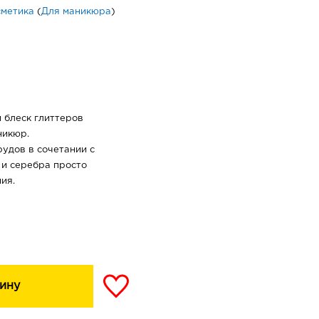
сметика
(
Для маникюра
)
 блеск глиттеров
никюр.
удов в сочетании с
 и серебра просто
ия.
ину