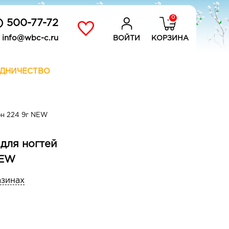
0
) 500-77-72
info@wbc-c.ru
ВОЙТИ
КОРЗИНА
ДНИЧЕСТВО
он 224 9г NEW
 для ногтей
NEW
азинах