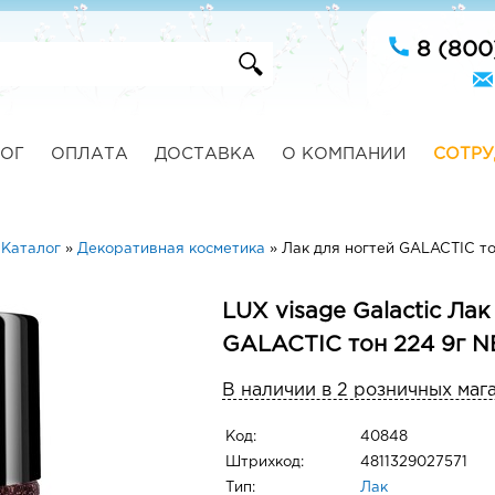
8 (800
ОГ
ОПЛАТА
ДОСТАВКА
О КОМПАНИИ
СОТРУ
»
Каталог
»
Декоративная косметика
»
Лак для ногтей GALACTIC т
LUX visage Galactic Лак
GALACTIC тон 224 9г 
В наличии в 2 розничных маг
Код:
40848
Штрихкод:
4811329027571
Тип:
Лак