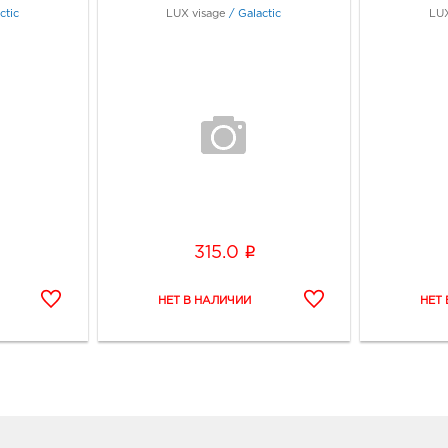
ctic
LUX visage
/
Galactic
LUX
i
315.0