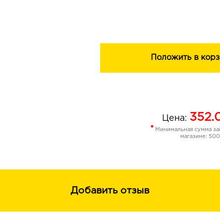
качестве топ-покрытия для придани
блеска, визуального дополнительно
яркости цвета.
Преимущества - глянцевый лаковый
увеличивает объем губ - придает ид
Положить в корз
стойкий, не растекается - идеально
карандашами для губ
352.
Цена:
*
Минимальная сумма зак
магазине: 500
Добавить отзыв