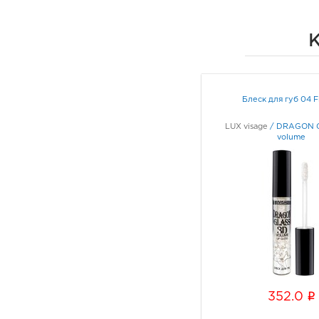
К
Блеск для губ 04 F
LUX visage
/
DRAGON 
volume
i
352.0