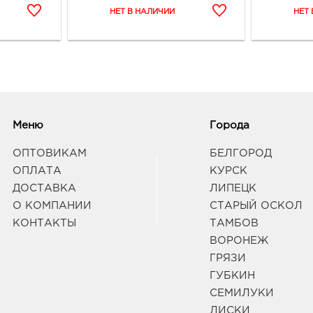
Белг
Б.Хме
Граф
Белг
3080
Белг
Б.Хм
Меню
Города
Граф
ОПТОВИКАМ
БЕЛГОРОД
ОПЛАТА
КУРСК
Белг
ДОСТАВКА
ЛИПЕЦК
руб.
О КОМПАНИИ
СТАРЫЙ ОСКОЛ
3080
Белг
КОНТАКТЫ
ТАМБОВ
Б.Хм
ВОРОНЕЖ
Граф
ГРЯЗИ
ГУБКИН
Воро
СЕМИЛУКИ
3940
ЛИСКИ