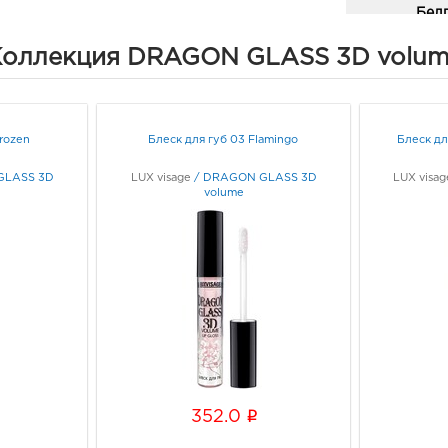
Белг
3080
оллекция DRAGON GLASS 3D volu
Белг
Граф
Белг
rozen
Блеск для губ 03 Flamingo
Блеск д
3080
Белг
GLASS 3D
LUX visage
/
DRAGON GLASS 3D
LUX visag
volume
Граф
Бел
рыно
3080
Белг
д. 93
Граф
i
352.0
Белг
3080