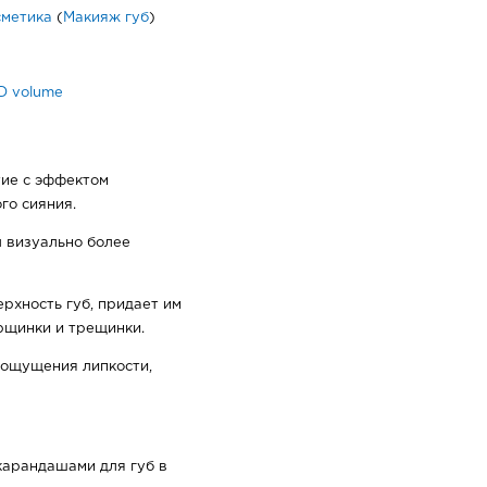
сметика
(
Макияж губ
)
D volume
ие с эффектом
го сияния.
ы визуально более
рхность губ, придает им
рщинки и трещинки.
т ощущения липкости,
карандашами для губ в