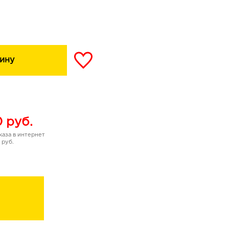
я «влажного» глянцевого
го объема и усиления
 финиш - визуально
еальную гладкость -
ину
 сочетается с помадами и
0
руб.
аза в интернет
 руб.