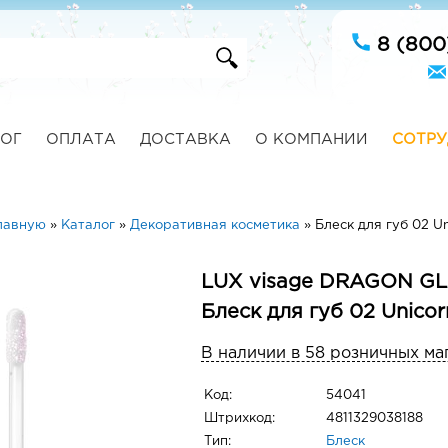
8 (800
ОГ
ОПЛАТА
ДОСТАВКА
О КОМПАНИИ
СОТРУ
лавную
»
Каталог
»
Декоративная косметика
»
Блеск для губ 02 Un
LUX visage DRAGON GL
Блеск для губ 02 Unicor
В наличии в 58 розничных ма
Код:
54041
Штрихкод:
4811329038188
Тип:
Блеск