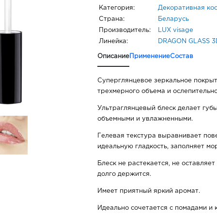
Категория:
Декоративная ко
Страна:
Беларусь
Производитель:
LUX visage
Линейка:
DRAGON GLASS 3
Описание
Применение
Состав
Суперглянцевое зеркальное покрыт
трехмерного объема и ослепительно
Ультраглянцевый блеск делает губ
объемными и увлажненными.
Гелевая текстура выравнивает пове
идеальную гладкость, заполняет мо
Блеск не растекается, не оставляе
долго держится.
Имеет приятный яркий аромат.
Идеально сочетается с помадами и 