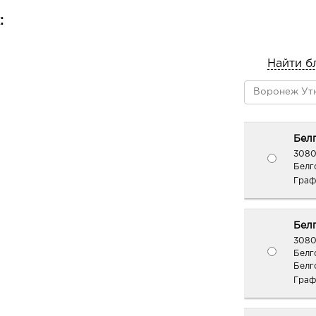
:
Найти б
Белг
3080
Белго
Граф
Белг
3080
Белг
Белг
Граф