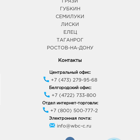
ГРЯЗИ
График работы:
9:00 - 20:00
ГУБКИН
СЕМИЛУКИ
Воронеж Атмосфера: 586.0 руб.
ЛИСКИ
394018, Воронежская обл, г Воронеж, ул
ЕЛЕЦ
Фридриха Энгельса, д. 64А
ТАГАНРОГ
График работы:
10:00 - 21:00
РОСТОВ-НА-ДОНУ
Контакты
Воронеж Южный Полюс: 586.0 руб.
394074, Воронежская обл, г Воронеж, ул
Центральный офис:
Ростовская, д. 58/24
+7 (473) 279-95-68
График работы:
9:00 - 21:00
Белгородский офис:
+7 (4722) 733-800
Губкин Линия: 586.0 руб.
Отдел интернет-торговли:
309181, Белгородская обл, г Губкин, ул
+7 (800) 500-777-2
Севастопольская, д. 2а
Электронная почта:
График работы:
9:00 - 20:00
info@wbc-c.ru
Курск Европа-5: 586.0 руб.