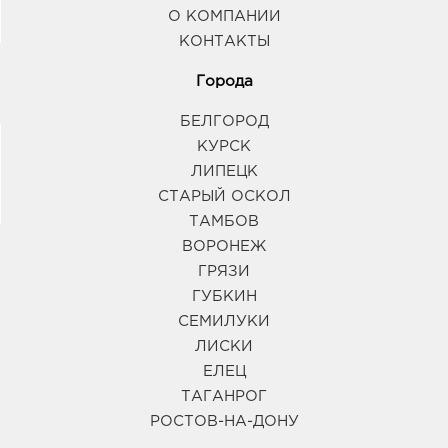
Воронеж Северо-Восточный: руб.
О КОМПАНИИ
394063, Воронежская обл, г Воронеж, пр-кт
КОНТАКТЫ
Ленинский, д. 189
График работы:
9:00 - 20:00
Города
БЕЛГОРОД
Воронеж Придача: руб.
КУРСК
394007, Воронежская обл, г Воронеж, ул
Димитрова, д. 64А
ЛИПЕЦК
График работы:
8:00 - 18:00
СТАРЫЙ ОСКОЛ
ТАМБОВ
ВОРОНЕЖ
Воронеж Европа: руб.
394033, Воронежская обл, г Воронеж, пр-кт
ГРЯЗИ
Ленинский, д. 95б
ГУБКИН
График работы:
10:00 - 21:00
СЕМИЛУКИ
ЛИСКИ
Воронеж Южный Полюс: руб.
ЕЛЕЦ
394074, Воронежская обл, г Воронеж, ул
ТАГАНРОГ
Ростовская, д. 58/24
РОСТОВ-НА-ДОНУ
График работы:
9:00 - 21:00