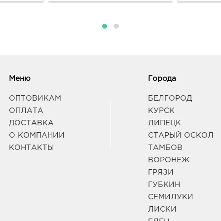
Граф
Белг
3080
Белг
Б.Хм
Граф
Меню
Города
ОПТОВИКАМ
БЕЛГОРОД
Белг
ОПЛАТА
КУРСК
315.
ДОСТАВКА
ЛИПЕЦК
3080
О КОМПАНИИ
СТАРЫЙ ОСКОЛ
Белг
КОНТАКТЫ
ТАМБОВ
Б.Хм
Граф
ВОРОНЕЖ
ГРЯЗИ
ГУБКИН
Воро
СЕМИЛУКИ
3940
Воро
ЛИСКИ
Граф