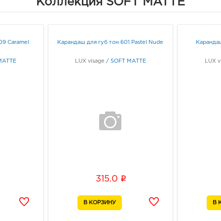
Коллекция SOFT MATTE
3080
Белг
д. 93
Граф
09 Caramel
Карандаш для губ тон 601 Pastel Nude
Карандаш
Белг
MATTE
LUX visage
/
SOFT MATTE
LUX v
3080
Белг
Белг
Граф
Белг
3080
Белг
Б.Хме
Граф
i
315.0
Белг
3080
Белго