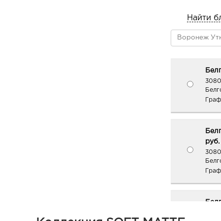
Найти б
Белг
3080
Белг
Граф
Белг
руб.
3080
Белг
Граф
Бел
рыно