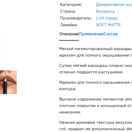
Категория:
Декоративная ко
Страна:
Беларусь
Производитель:
LUX visage
Линейка:
SOFT MATTE
Описание
Применение
Состав
Мягкий пигментированный каранда
идеален для полного окрашивания г
Супер мягкий карандаш плавно сколь
отлично поддается растушевке.
Идеален для полного окрашивания г
контура.
Высокое содержание пигментов обе
плотное покрытие и насыщенный от
нанесения.
Нежная кремовая текстура визуал
губ, придает им дополнительный об