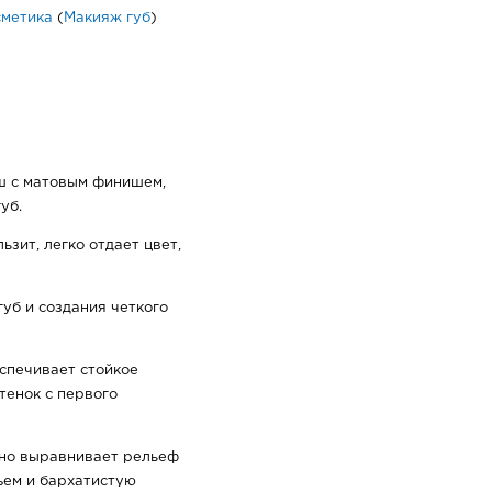
сметика
(
Макияж губ
)
ш с матовым финишем,
уб.
зит, легко отдает цвет,
уб и создания четкого
спечивает стойкое
тенок с первого
ьно выравнивает рельеф
ъем и бархатистую