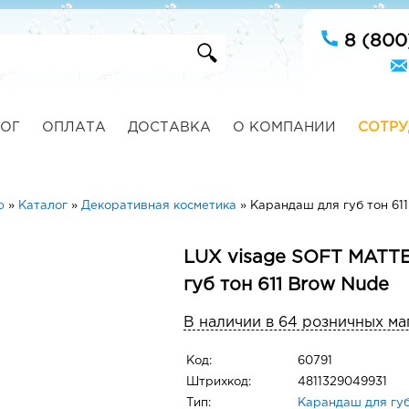
8 (800
ОГ
ОПЛАТА
ДОСТАВКА
О КОМПАНИИ
СОТРУ
ю
»
Каталог
»
Декоративная косметика
»
Карандаш для губ тон 61
LUX visage SOFT MATT
губ тон 611 Brow Nude
В наличии в 64 розничных ма
Код:
60791
Штрихкод:
4811329049931
Тип:
Карандаш для гу