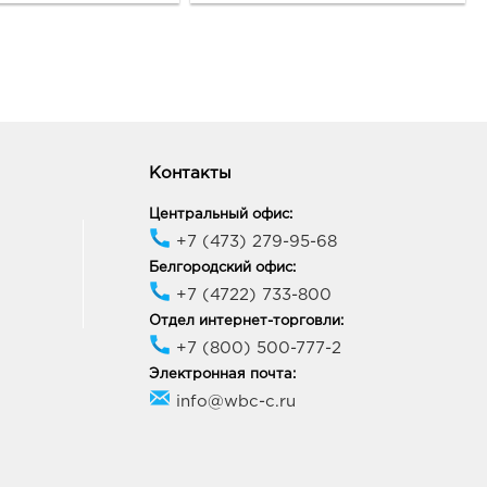
ик работы:
9:00 - 18:00
ород Рио: 315.0 руб.
10, Белгородская обл, г
ород, пр-кт
ельницкого, д. 164
ик работы:
10:00 - 21:00
Контакты
Центральный офис:
+7 (473) 279-95-68
ород ост-ка Стадион:
0 руб.
Белгородский офис:
09, Белгородская обл, г
+7 (4722) 733-800
ород, пр-кт
Отдел интернет-торговли:
ельницкого, соор. 50б
+7 (800) 500-777-2
ик работы:
9:00 - 20:00
Электронная почта:
info@wbc-c.ru
неж Окей: 315.0 руб.
68, Воронежская обл, г
неж, ул Шишкова, д. 72
ик работы:
10:00 - 21:00