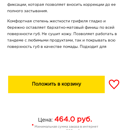
фиксации, которая позволяет вносить коррекции до ее
полного застывания.
Комфортная степень жесткости грифеля гладко и
бережно оставляет бархатно-матовый финиш по всей
поверхности губ. Не сушит кожу. Позволяет работать в
тандеме с любимыми продуктами, так и покрывать всю
поверхность губ в качестве помады. Подходит для
ежедневного использования.
Ультрапигментированная формула подарит
максимальное раскрытие цвета и стабильную
насыщенность на протяжении всего дня. Палитра из 13
базовых оттенков от натурального нюдового до
Положить в корзину
выразительного винно-коричневого дополнит любой
образ.
Пластиковый пенал карандаша ЗАТАЧИВАЕТСЯ
КОСМЕТИЧЕСКОЙ ТОЧИЛКОЙ с усиленным нажатием.
464.0
руб.
Плотно закройте карандаш для предотвращения
Цена:
высыхания.
*
Минимальная сумма заказа в интернет