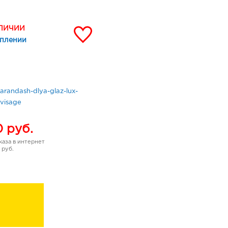
АЛИЧИИ
уплении
arandash-dlya-glaz-lux-
-visage
0
руб.
аза в интернет
 руб.