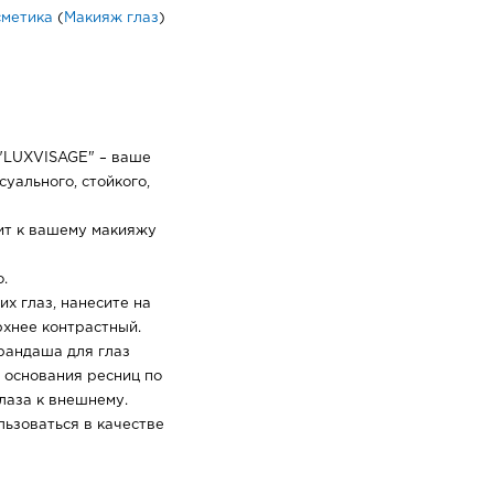
сметика
(
Макияж глаз
)
 "LUXVISAGE" – ваше
уального, стойкого,
ит к вашему макияжу
.
х глаз, нанесите на
рхнее контрастный.
рандаша для глаз
 основания ресниц по
лаза к внешнему.
ьзоваться в качестве