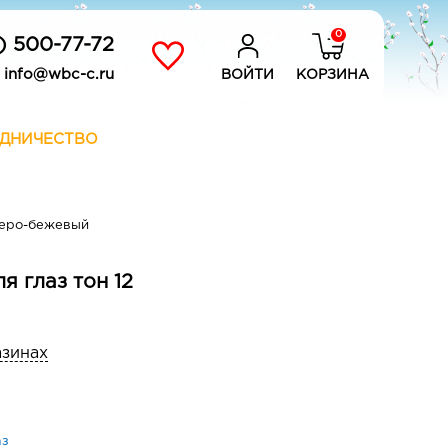
0
) 500-77-72
info@wbc-c.ru
ВОЙТИ
КОРЗИНА
ДНИЧЕСТВО
серо-бежевый
я глаз тон 12
азинах
аз