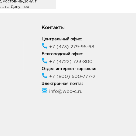
д Ростов-на-Дону, г
ов-на-Дону, пер
мановский, Здание 55/16
ик работы:
9:00 - 17:00
Контакты
ов-на-Дону Ст.
Центральный офис:
зии: руб.
+7 (473) 279-95-68
5, Ростовская область, г.о.
Белгородский офис:
д Ростов-на-Дону, г
+7 (4722) 733-800
ов-на-Дону, ул 339-й
лковой Дивизии, Дом 29
Отдел интернет-торговли:
ик работы:
9:00 - 20:00
+7 (800) 500-777-2
Электронная почта:
info@wbc-c.ru
У