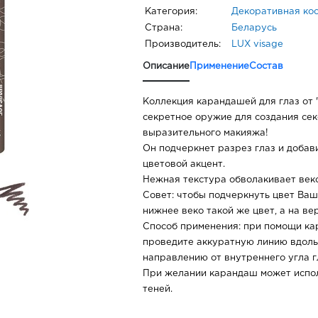
Категория:
Декоративная ко
Страна:
Беларусь
Производитель:
LUX visage
Описание
Применение
Состав
Коллекция карандашей для глаз от
секретное оружие для создания секс
выразительного макияжа!
Он подчеркнет разрез глаз и добав
цветовой акцент.
Нежная текстура обволакивает веко
Совет: чтобы подчеркнуть цвет Ваши
нижнее веко такой же цвет, а на ве
Способ применения: при помощи ка
проведите аккуратную линию вдоль
направлению от внутреннего угла г
При желании карандаш может испол
теней.