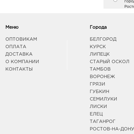
горо
Рост
Доло
Граф
Меню
Города
Рост
ОПТОВИКАМ
БЕЛГОРОД
Диви
ОПЛАТА
КУРСК
34401
ДОСТАВКА
ЛИПЕЦК
горо
Рост
О КОМПАНИИ
СТАРЫЙ ОСКОЛ
Стре
КОНТАКТЫ
ТАМБОВ
Граф
ВОРОНЕЖ
ГРЯЗИ
ГУБКИН
СЕМИЛУКИ
ЛИСКИ
ЕЛЕЦ
ТАГАНРОГ
РОСТОВ-НА-ДОН