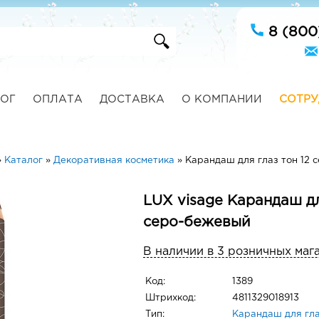
8 (800
ОГ
ОПЛАТА
ДОСТАВКА
О КОМПАНИИ
СОТРУ
»
Каталог
»
Декоративная косметика
»
Карандаш для глаз тон 12 
LUX visage Карандаш дл
серо-бежевый
В наличии в 3 розничных маг
Код:
1389
Штрихкод:
4811329018913
Тип:
Карандаш для гл