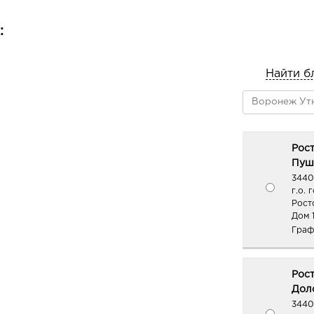
:
Найти б
Рос
Пушк
3440
г.о. 
Рост
Дом 
Граф
Рос
Дол
34401