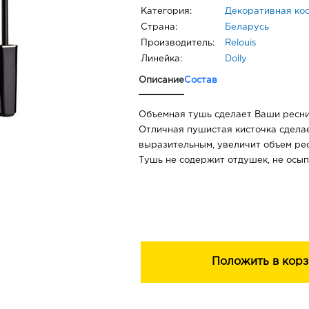
Категория:
Декоративная ко
Страна:
Беларусь
Производитель:
Relouis
Линейка:
Dolly
Описание
Состав
Объемная тушь сделает Ваши ресн
Отличная пушистая кисточка сдела
выразительным, увеличит объем ре
Тушь не содержит отдушек, не осып
Положить в корз