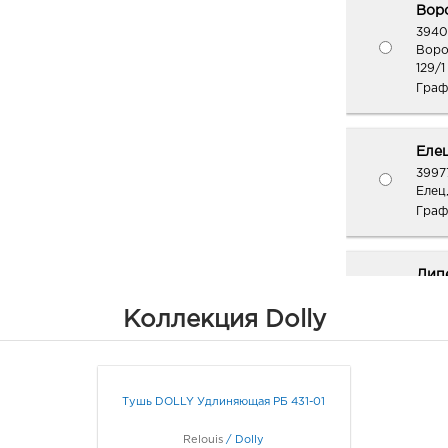
Воро
3940
Воро
129/1
Граф
Елец
3997
Елец
Граф
Липе
руб.
Коллекция Dolly
3980
Липец
Граф
Тушь DOLLY Удлиняющая РБ 431-01
Ст.
443.
Relouis
/
Dolly