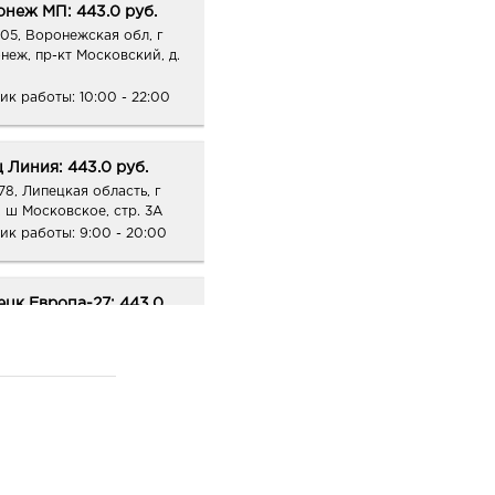
неж МП: 443.0 руб.
05, Воронежская обл, г
неж, пр-кт Московский, д.
ик работы:
10:00 - 22:00
 Линия: 443.0 руб.
78, Липецкая область, г
, ш Московское, стр. 3А
ик работы:
9:00 - 20:00
цк Европа-27: 443.0
04, Липецкая обл, г
к, ул А.Г. Стаханова, д. 36
ик работы:
10:00 - 21:00
Оскол Олимпийский:
0 руб.