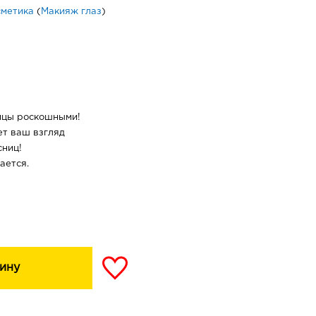
сметика
(
Макияж глаз
)
ицы роскошными!
ет ваш взгляд
сниц!
ается.
ину