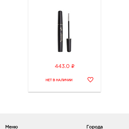
3095
Стар
Олим
Граф
Ст.О
3095
Стар
Граф
i
443.0
Бел
443.
3090
Яков
Авгус
Граф
Тага
руб.
Меню
Города