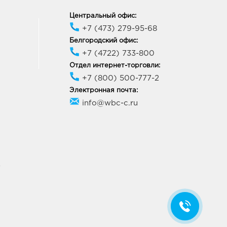
1, Ростовская область, г.о.
д Таганрог, г Таганрог, ул
Центральный офис:
жинского, Дом 165
+7 (473) 279-95-68
ик работы:
9:00 - 19:00
Белгородский офис:
+7 (4722) 733-800
Отдел интернет-торговли:
+7 (800) 500-777-2
Электронная почта:
info@wbc-c.ru
У