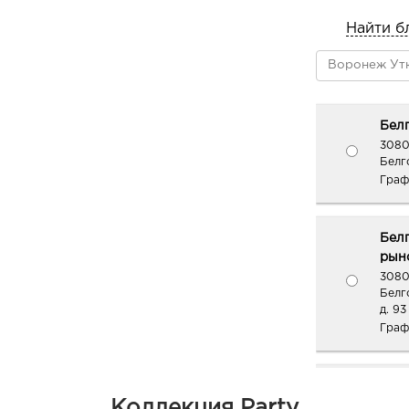
Найти б
Белг
3080
Белго
Граф
Бел
рыно
3080
Белг
д. 93
Граф
Белг
Коллекция Party
3080