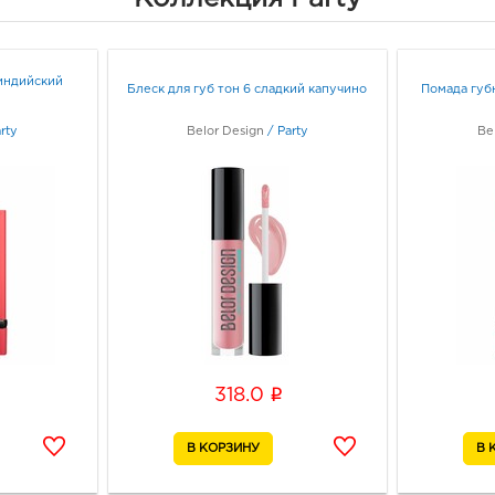
Белг
Граф
 индийский
Блеск для губ тон 6 сладкий капучино
Помада губ
Белг
rty
Belor Design
/
Party
3080
Be
Белг
Белг
Граф
Белг
270.
3080
Белг
Б.Хм
Граф
i
318.0
Белг
3080
Белг