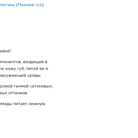
сметика
(
Макияж губ
)
айне!
мпонентов, входящий в
ю кожу губ, питая ее и
 окружающей среды.
рокой гаммой сатиновых,
ых оттенков.
помады питает нежную