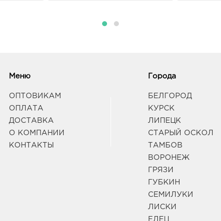
Б.Хме
Граф
Белг
3080
Белг
Б.Хм
Меню
Города
Граф
ОПТОВИКАМ
БЕЛГОРОД
ОПЛАТА
КУРСК
Белг
ДОСТАВКА
ЛИПЕЦК
руб.
О КОМПАНИИ
СТАРЫЙ ОСКОЛ
3080
КОНТАКТЫ
ТАМБОВ
Белг
Граф
ВОРОНЕЖ
ГРЯЗИ
ГУБКИН
Воро
СЕМИЛУКИ
3940
Воро
ЛИСКИ
95б
ЕЛЕЦ