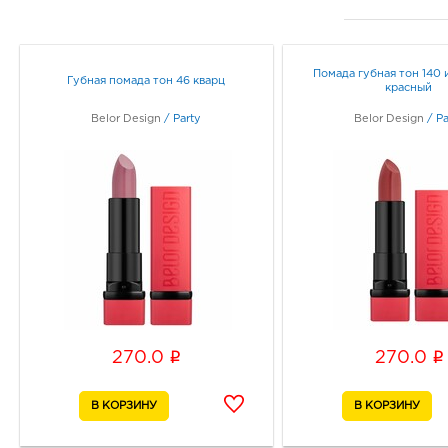
Помада губная тон 140
Губная помада тон 46 кварц
красный
Belor Design
/
Party
Belor Design
/
Pa
i
i
270.0
270.0