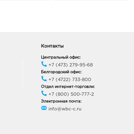
льницкого, д. 137т
ик работы:
10:00 - 21:00
ород Рио: 270.0 руб.
10, Белгородская обл, г
ород, пр-кт
ельницкого, д. 164
Контакты
ик работы:
10:00 - 21:00
Центральный офис:
+7 (473) 279-95-68
ород Линия-1: 270.0
Белгородский офис:
+7 (4722) 733-800
33, Белгородская обл, г
Отдел интернет-торговли:
ород, ул Королева, д. 9а
+7 (800) 500-777-2
ик работы:
10:00 - 21:00
Электронная почта:
info@wbc-c.ru
неж Европа: 270.0 руб.
33, Воронежская обл, г
неж, пр-кт Ленинский, д.