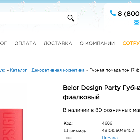
8 (800
ОГ
ОПЛАТА
ДОСТАВКА
О КОМПАНИИ
СОТРУ
ную
»
Каталог
»
Декоративная косметика
»
Губная помада тон 17 
Belor Design Party Губн
фиалковый
В наличии в 80 розничных ма
Код:
4686
Штрихкод:
4810156048452
Тип:
Помада