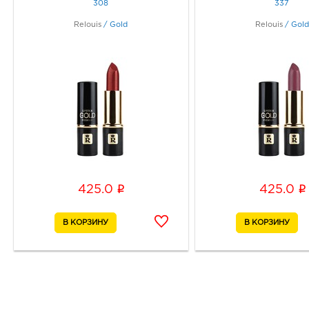
308
337
Relouis
/
Gold
Relouis
/
Gol
i
i
425.0
425.0