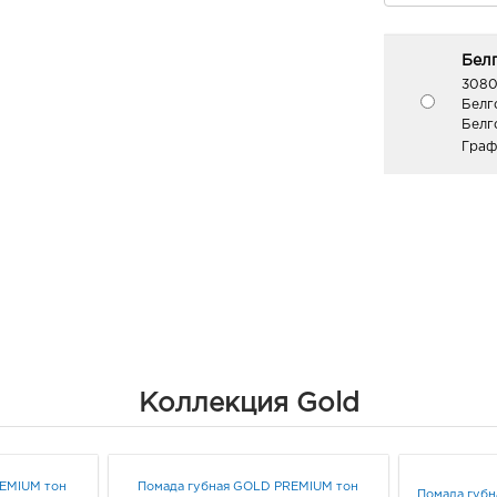
Белг
3080
Белг
Белг
Граф
Коллекция Gold
REMIUM тон
Помада губная GOLD PREMIUM тон
Помада губн