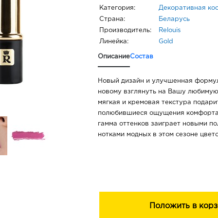
Категория:
Декоративная ко
Страна:
Беларусь
Производитель:
Relouis
Линейка:
Gold
Описание
Состав
Новый дизайн и улучшенная формул
новому взглянуть на Вашу любимую
мягкая и кремовая текстура подари
полюбившиеся ощущения комфорта 
гамма оттенков заиграет новыми п
нотками модных в этом сезоне цвето
Положить в корз