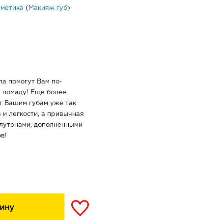
сметика
(
Макияж губ
)
а помогут Вам по-
 помаду! Еще более
т Вашим губам уже так
и легкости, а привычная
олутонами, дополненными
в!
ину