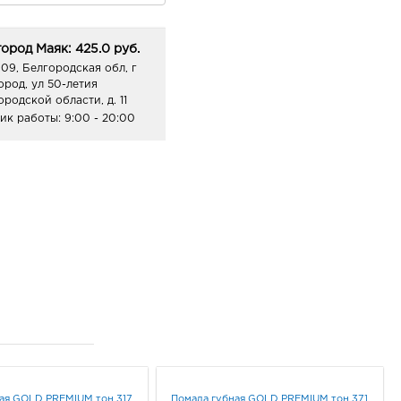
ород Маяк: 425.0 руб.
09, Белгородская обл, г
ород, ул 50-летия
ородской области, д. 11
ик работы:
9:00 - 20:00
ая GOLD PREMIUM тон 317
Помада губная GOLD PREMIUM тон 371