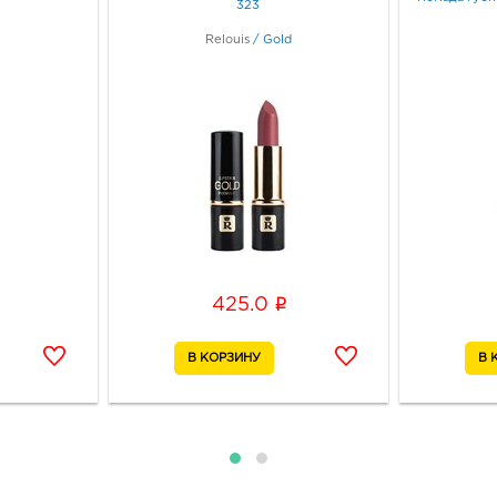
323
d
Relouis
/
Gold
i
425.0