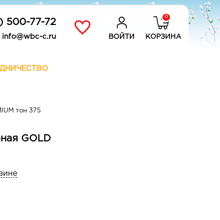
0
) 500-77-72
info@wbc-c.ru
ВОЙТИ
КОРЗИНА
ДНИЧЕСТВО
IUM тон 375
убная GOLD
зине