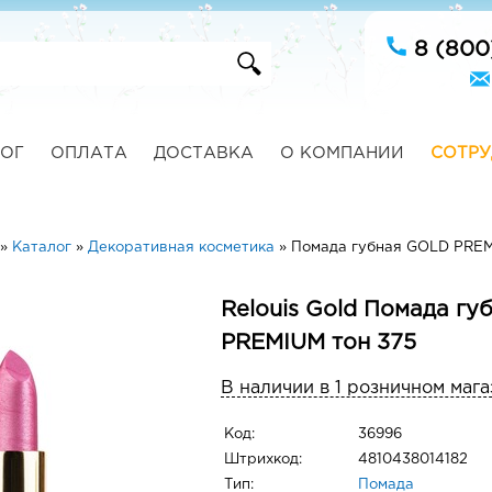
8 (800
ОГ
ОПЛАТА
ДОСТАВКА
О КОМПАНИИ
СОТРУ
»
Каталог
»
Декоративная косметика
»
Помада губная GOLD PREM
Relouis Gold Помада г
PREMIUM тон 375
В наличии в 1 розничном мага
Код:
36996
Штрихкод:
4810438014182
Тип:
Помада