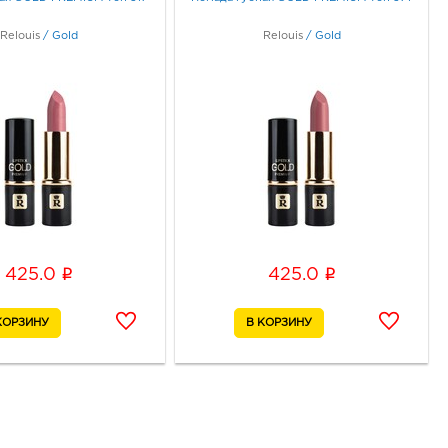
Relouis
/
Gold
Relouis
/
Gold
i
i
425.0
425.0