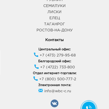
СЕМИЛУКИ
Ростов-на-Дону Доломановский: руб.
ЛИСКИ
344011, Ростовская область, г.о. город Ростов-на-
Дону, г Ростов-на-Дону, пер Доломановский,
ЕЛЕЦ
Здание 55/16
ТАГАНРОГ
График работы:
9:00 - 17:00
РОСТОВ-НА-ДОНУ
Контакты
Ростов-на-Дону Ст. Дивизии: руб.
344015, Ростовская область, г.о. город Ростов-на-
Центральный офис:
Дону, г Ростов-на-Дону, ул 339-й Стрелковой
+7 (473) 279-95-68
Дивизии, Дом 29
График работы:
9:00 - 20:00
Белгородский офис:
+7 (4722) 733-800
Отдел интернет-торговли:
Ростов-на-Дону Петренко: руб.
+7 (800) 500-777-2
344010, Ростовская область, г.о. город Ростов-на-
Электронная почта:
Дону, г Ростов-на-Дону, ул Петренко, Здание 1
График работы:
10:00 - 22:00
info@wbc-c.ru
Ростов-на-Дону Волкова: руб.