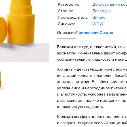
Категория:
Декоративная ко
Страна:
Беларусь
Производитель:
Витэкс
Линейка:
WOW
Описание
Применение
Состав
Бальзам для губ, шелковистый, неж
ароматом, моментально дарит комфо
соблазнительную гладкость и ман
Активный действующий комплекс – 
веганский коллаген, ланолин, бисабо
авокадо, витамин Е – обеспечивает
увлажнение и необходимое питание
и эластичность, ускоряет заживлен
разглаживает мелкие морщинки, при
шелковистую гладкость.
Бальзам комфортно распределяетс
и создает на губах особый защитны