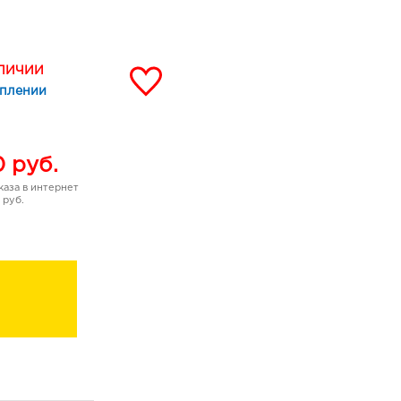
етривание.
АЛИЧИИ
уплении
0
руб.
аза в интернет
 руб.