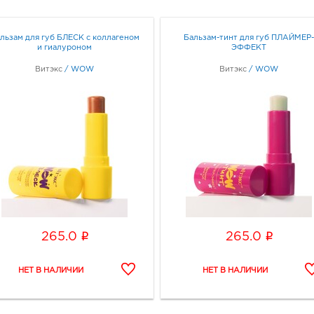
льзам для губ БЛЕСК с коллагеном
Бальзам-тинт для губ ПЛАЙМЕР-
и гиалуроном
ЭФФЕКТ
Витэкс
/
WOW
Витэкс
/
WOW
i
i
265.0
265.0