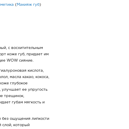
сметика
(
Макияж губ
)
ный, с восхитительным
рт коже губ, придает им
ящее WOW сияние.
гиалуроновая кислота,
лол, масла какао, кокоса,
 коже глубокое
, улучшает ее упругость
ие трещинок,
дает губам мягкость и
я без ощущения липкости
й слой, который