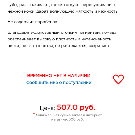
губы, разглаживают, препятствуют пересушиванию
нежной кожи, дарят волнующую мягкость и нежность.
Не содержит парабенов.
Благодаря эксклюзивным стойким пигментам, помада
обеспечивает высокую плотность и интенсивность
цвета, не скатывается, не растекается, сохраняет
яркость в течение нескольких часов.
С широкой палитрой насыщенных оттенков – от ярких
до нюдовых – можно легко создать идеальный дневной
ВРЕМЕННО НЕТ В НАЛИЧИИ
и вечерний макияж.
Сообщить мне о поступлении
Удобный аппликатор позволяет аккуратно
прорисовать ровный контур губ без использования
карандаша.
507.0
руб.
Цена:
Советы визажиста:
*
Минимальная сумма заказа в интернет
магазине: 500 руб.
Для еще большей стойкости нанесите на губы тонкий
слой пудры перед нанесением помады.