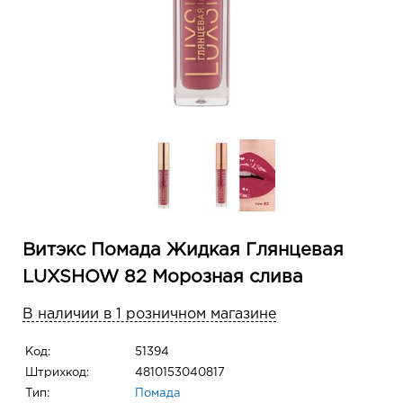
Витэкс Помада Жидкая Глянцевая
LUXSHOW 82 Морозная слива
В наличии в 1 розничном магазине
Код:
51394
Штрихкод:
4810153040817
Тип:
Помада