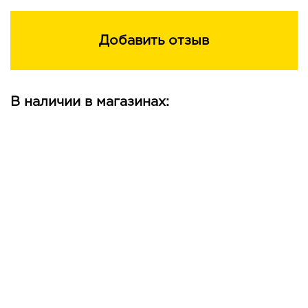
кремния, канделилльский воск, масло косточек Vitis
Vinifera (винограда), глицерилолеат, сквалан,
Добавить отзыв
полиглицерил-2 диполигидроксистеарат,
глицерилстеарат, парфюмерная композиция,
диэтилгексилсирингилиденмалонат, каприлилгликоль,
феноксиэтанол, растительное масло, гексиленгликоль,
В наличии в магазинах:
глицерилтрикаприлат/капрат, токоферол. +/-: CI 77891,
CI 77491, CI 77492, CI 77499, CI 15850.