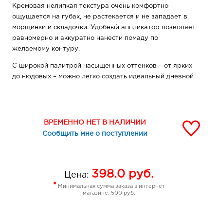
Кремовая нелипкая текстура очень комфортно
ощущается на губах, не растекается и не западает в
морщинки и складочки. Удобный аппликатор позволяет
равномерно и аккуратно нанести помаду по
желаемому контуру.
С широкой палитрой насыщенных оттенков – от ярких
до нюдовых – можно легко создать идеальный дневной
и вечерний макияж.
Советы визажиста:
Перед нанесением помады подчеркните контур губ
ВРЕМЕННО НЕТ В НАЛИЧИИ
карандашом подходящего оттенка. Для визуального
Сообщить мне о поступлении
увеличения губ обведите карандашом контур, выходя
за естественные границы на 1-2 мм. Затем заштрихуйте
всю поверхность губ, нанесите помаду, аккуратно
прорисовывая «галочку» (точку над впадинкой) и
398.0
руб.
Цена:
ложбинку под нижней губой.
*
Минимальная сумма заказа в интернет
магазине: 500 руб.
Состав: гидрогенизированный полиизобутен,
октилдодеканол, тальк, гидрогенизированный
полидецен, пентаэритритилтетраизостеарат, диоксид