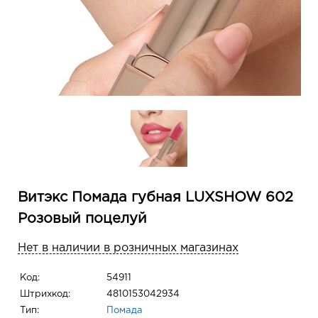
Витэкс Помада губная LUXSHOW 602
Розовый поцелуй
Нет в наличии в розничных магазинах
Код:
54911
Штрихкод:
4810153042934
Тип:
Помада