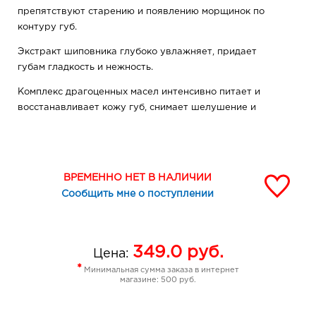
препятствуют старению и появлению морщинок по
контуру губ.
Экстракт шиповника глубоко увлажняет, придает
губам гладкость и нежность.
Комплекс драгоценных масел интенсивно питает и
восстанавливает кожу губ, снимает шелушение и
раздражение, делает кожу шелковистой и ухоженной.
Кремовая текстура очень комфортно ощущается на
губах, не растекается и не западает в морщинки и
ВРЕМЕННО НЕТ В НАЛИЧИИ
складочки.
Сообщить мне о поступлении
С широкой палитрой насыщенных оттенков – от ярких
до нюдовых – можно легко создать идеальный дневной
и вечерний макияж.
349.0
руб.
Цена:
Без парабенов, силиконов, микропластика и
*
Минимальная сумма заказа в интернет
консервантов
магазине: 500 руб.
Применение: нанесите на кожу губ.