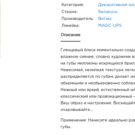
Категория:
Декоративная ко
Страна:
Беларусь
Производитель:
Витэкс
Линейка:
MAGIC LIPS
Описание
Глянцевый блеск моментально созд
влажное сияние, словно художник 
на губы миллионы искрящихся брил
Невесомая, нелипкая текстура легк
распределяется по губам, делает и
объемными и необыкновенно соблаз
Нежный или яркий, естественный ил
классический или провокационный –
Ваш образ и настроение. Восхищайт
очаровывайте…
Применение: Нанесите идеально ро
губы.