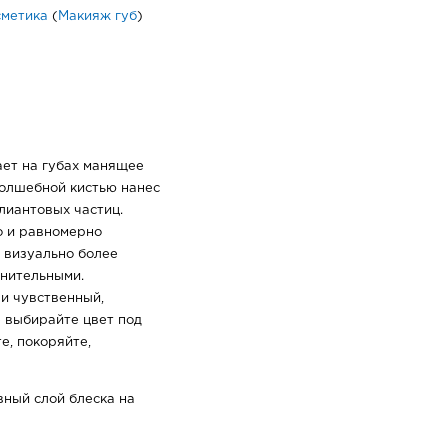
сметика
(
Макияж губ
)
ает на губах манящее
волшебной кистью нанес
лиантовых частиц.
о и равномерно
х визуально более
нительными.
и чувственный,
 выбирайте цвет под
е, покоряйте,
вный слой блеска на