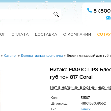
8 (800
ОГ
ОПЛАТА
ДОСТАВКА
О КОМПАНИИ
СОТРУ
»
Каталог
»
Декоративная косметика
»
Блеск глянцевый для губ т
Витэкс MAGIC LIPS Бле
губ тон 817 Coral
Нет в наличии в розничных м
Код:
51587
Штрихкод:
4810153039552
Тип:
Блеск