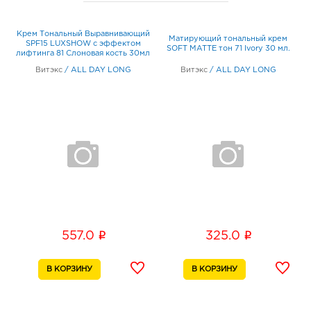
347900, Ростовская область, г.о. город Таганрог, г
Таганрог, ул Петровская, д. 82
Крем Тональный Выравнивающий
Матирующий тональный крем
График работы:
10:00 - 17:00
SPF15 LUXSHOW с эффектом
SOFT MATTE тон 71 Ivory 30 мл.
лифтинга 81 Слоновая кость 30мл
Витэкс
/
ALL DAY LONG
Витэкс
/
ALL DAY LONG
i
i
557.0
325.0