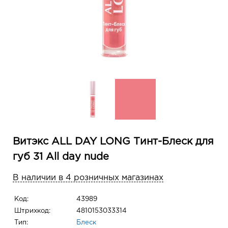
Витэкс ALL DAY LONG Тинт-Блеск для
губ 31 All day nude
В наличии в 4 розничных магазинах
Код:
43989
Штрихкод:
4810153033314
Тип:
Блеск