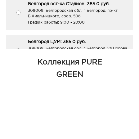
Белгород ост-ка Стадион: 385.0 руб.
308009, Белгородская обл, г Белгород, пр-кт
Б.Хмельницкого, соор. 50б
График работы:
9:00 - 20:00
Белгород ЦУМ: 385.0 руб.
308009, Белгородская обл, г Белгород, ул Попова,
д. 36
График работы:
10:00 - 20:00
Коллекция PURE
GREEN
Белгород Рио: 385.0 руб.
308010, Белгородская обл, г Белгород, пр-кт
Б.Хмельницкого, д. 164
График работы:
10:00 - 21:00
Белгород Конева: 385.0 руб.
308036, Белгородская обл, г Белгород, ул Конева,
д. 2
График работы:
9:00 - 18:00