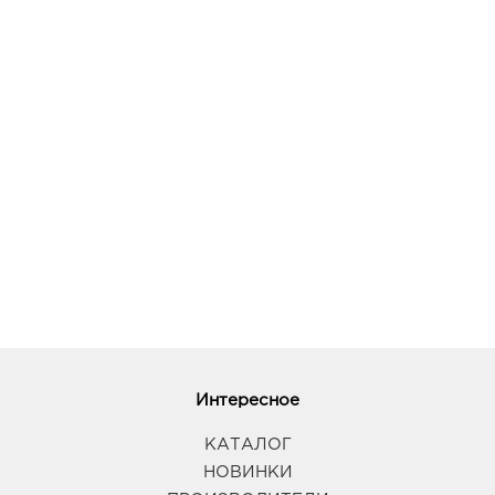
Воронеж Тенистый: 385.0 руб.
394070, Воронежская обл, г Воронеж, ул
Тепличная, д. 4а
График работы:
9:00 - 21:00
Воронеж ЦТ Новгородская: 385.0 руб.
394088, Воронежская область, г Воронеж, ул
Новгородская, Дом 139а
График работы:
9:00 - 20:00
Воронеж Окей: 385.0 руб.
394068, Воронежская обл, г Воронеж, ул
Шишкова, д. 72
График работы:
10:00 - 21:00
Интересное
КАТАЛОГ
Воронеж Европа: 385.0 руб.
НОВИНКИ
394033, Воронежская обл, г Воронеж, пр-кт