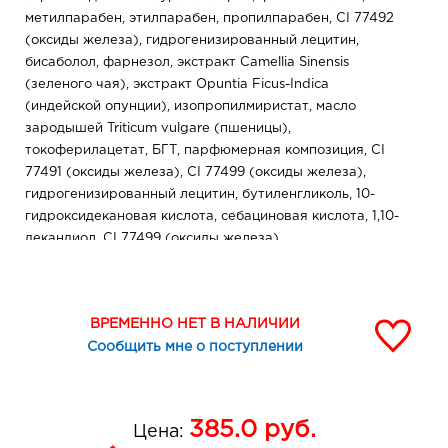
метилпарабен, этилпарабен, пропилпарабен, CI 77492
(оксиды железа), гидрогенизированный лецитин,
бисаболол, фарнезол, экстракт Camellia Sinensis
(зеленого чая), экстракт Opuntia Ficus-Indica
(индейской опунции), изопропилмиристат, масло
зародышей Triticum vulgare (пшеницы),
токоферилацетат, БГТ, парфюмерная композиция, CI
77491 (оксиды железа), CI 77499 (оксиды железа),
гидрогенизированный лецитин, бутиленгликоль, 10-
гидроксидекановая кислота, себациновая кислота, 1,10-
декандиол, CI 77499 (оксиды железа),
гидрогенизированный лецитин, 2-бром-2-
нитропропан-1,3-диол
ВРЕМЕННО НЕТ В НАЛИЧИИ
Сообщить мне о поступлении
385.0
руб.
Цена: