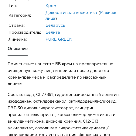
Тип:
Крем
Декоративная косметика
(
Макияж
Категория:
лица
)
Страна:
Беларусь
Производитель:
Белита
Линейка:
PURE GREEN
Описание
Применение: нанесите BB крем на предварительно
очищенную кожу лица и шеи или после дневного
крема-праймера и распределите по массажным
линиям.
Состав: вода, CI 77891, гидрогенизированный лецитин,
изододекан, октилдодеканол, октилдодецилкслиозид,
ПЭГ-30 диполигидрогсистеарат, глицерин,
пропилгептилкаприлат, кроссполимер диметикона и
винилдиметикона, диоксид кремния, С12-С13
алкиллактат, сополимер гидроксиэтилакрилата /
акрилоилдиметилтаурата натрия, феноксиэтанол,