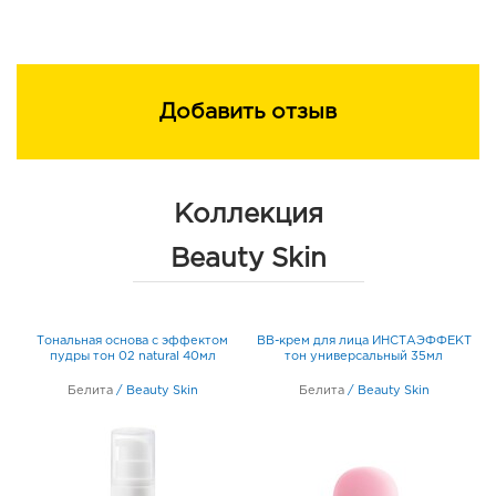
Добавить отзыв
Коллекция
Beauty Skin
К
Тональная основа с эффектом
BB-крем для лица ИНСТАЭФФЕКТ
т
пудры тон 02 natural 40мл
тон универсальный 35мл
Белита
/
Beauty Skin
Белита
/
Beauty Skin