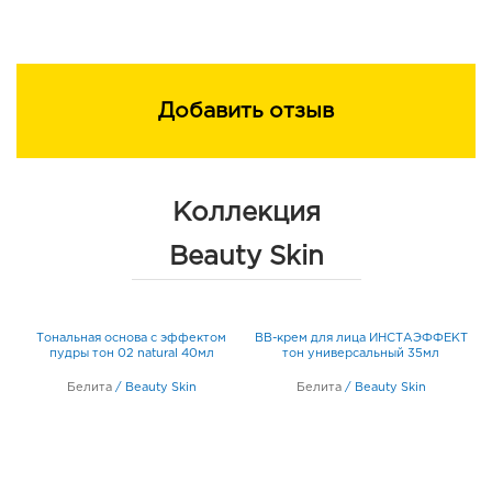
Добавить отзыв
Коллекция
Beauty Skin
ив
К
Тональная основа с эффектом
BB-крем для лица ИНСТАЭФФЕКТ
ый
т
пудры тон 02 natural 40мл
тон универсальный 35мл
Белита
/
Beauty Skin
Белита
/
Beauty Skin