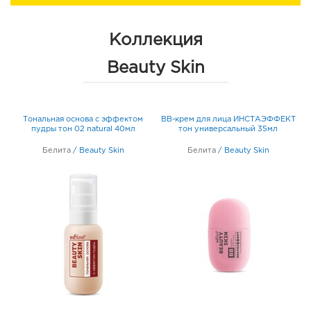
Коллекция
Beauty Skin
К
Тональная основа с эффектом
BB-крем для лица ИНСТАЭФФЕКТ
т
пудры тон 02 natural 40мл
тон универсальный 35мл
Белита
/
Beauty Skin
Белита
/
Beauty Skin