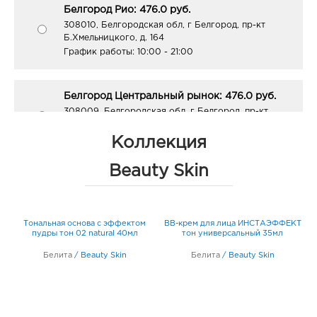
Белгород Рио: 476.0 руб.
308010, Белгородская обл, г Белгород, пр-кт
Б.Хмельницкого, д. 164
График работы:
10:00 - 21:00
Белгород Центральный рынок: 476.0 руб.
308009, Белгородская обл, г Белгород, пр-кт
Белгородский, д. 93
График работы:
9:00 - 21:00
Коллекция
Beauty Skin
Белгород Линия-1: 476.0 руб.
308033, Белгородская обл, г Белгород, ул
Королева, д. 9а
К
ий
Тональная основа с эффектом
BB-крем для лица ИНСТАЭФФЕКТ
График работы:
10:00 - 21:00
т
пудры тон 02 natural 40мл
тон универсальный 35мл
Белита
/
Beauty Skin
Белита
/
Beauty Skin
Воронеж Арена: 476.0 руб.
394077, Воронежская обл, г Воронеж, б-р Победы,
д. 23б
График работы:
10:00 - 22:00