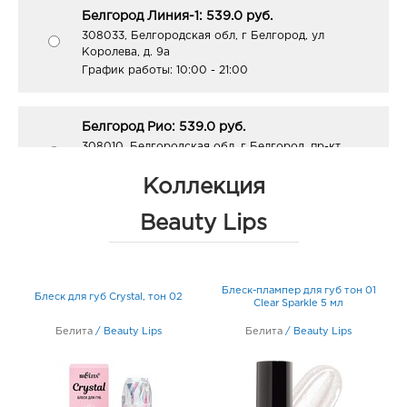
Белгород Линия-1: 539.0 руб.
308033, Белгородская обл, г Белгород, ул
Королева, д. 9а
График работы:
10:00 - 21:00
Белгород Рио: 539.0 руб.
308010, Белгородская обл, г Белгород, пр-кт
Б.Хмельницкого, д. 164
График работы:
10:00 - 21:00
Коллекция
Beauty Lips
Воронеж Максимир: 539.0 руб.
394033, Воронежская обл, г Воронеж, пр-кт
Ленинский, д. 174П
Блеск-плампер для губ тон 01
График работы:
10:00 - 22:00
Блеск для губ Crystal, тон 02
Clear Sparkle 5 мл
Белита
/
Beauty Lips
Белита
/
Beauty Lips
Воронеж Аксиома: 539.0 руб.
394088, Воронежская обл, г Воронеж, ул Генерала
Лизюкова, д. 60
График работы:
9:00 - 21:00