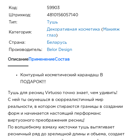
Код:
59903
Штрихкод:
4810156057140
Тип:
Тушь
Декоративная косметика
(
Макияж
Категория:
глаз
)
Страна:
Беларусь
Производитель:
Belor Design
Описание
Применение
Состав
Контурный косметический карандаш В
ПОДАРОК!!!
Тушь для ресниц Virtuoso точно знает, чем удивить!
С ней ты окунешься в сюрреалистичный мир
реальности, в котором стираются границы в создании
форм и начинается настоящий перформанс
виртуозного преображения ресниц!
По волшебному взмаху кисточки тушь вытягивает
ресничный ряд до зрелищной длины и объема, создает