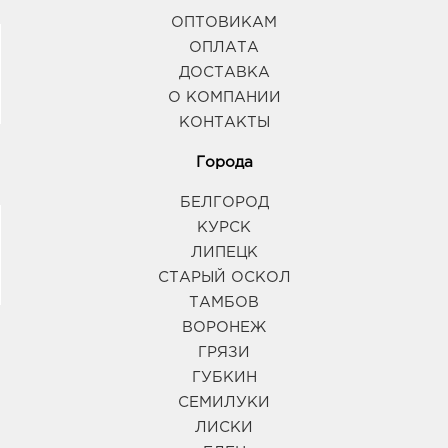
ОПТОВИКАМ
ОПЛАТА
Курск МегаГРИНН: руб.
ДОСТАВКА
305029, Курская обл, г Курск, ул Карла Маркса,
О КОМПАНИИ
двлд. 68
График работы:
10:00 - 22:00
КОНТАКТЫ
Города
Курск Европа-20: руб.
БЕЛГОРОД
305040, Курская область, г Курск, пр-кт Дружбы,
д. 9А
КУРСК
График работы:
9:00 - 21:00
ЛИПЕЦК
СТАРЫЙ ОСКОЛ
ТАМБОВ
ВОРОНЕЖ
ГРЯЗИ
ГУБКИН
СЕМИЛУКИ
ЛИСКИ