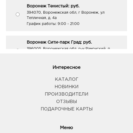
Воронеж Тенистый: руб.
394070, Воронежская обл, г Воронеж, ул
Тепличная, д. 4а
График работы:
9:00 - 21:00
Воронеж Сити-парк Град: руб.
396005, Воронежская обл, р-н Рамонский, п
Солнечный, ул Парковая, д. 3
График работы:
10:00 - 22:00
Интересное
Воронеж Юго-Запад: руб.
КАТАЛОГ
394065, Воронежская обл, г Воронеж, пр-кт
НОВИНКИ
Патриотов, д. 3А
ПРОИЗВОДИТЕЛИ
График работы:
9:00 - 21:00
ОТЗЫВЫ
ПОДАРОЧНЫЕ КАРТЫ
Елец Орион: руб.
399784, Липецкая область, г Елец, ул
Радиотехническая, д. 1А
Меню
График работы: