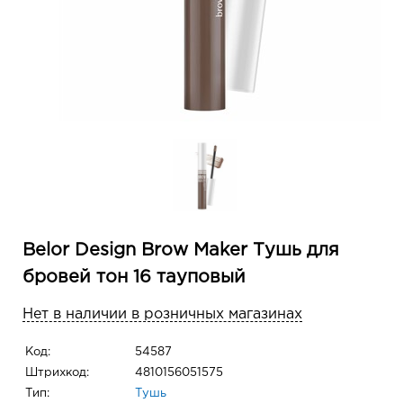
Belor Design Brow Maker Тушь для
бровей тон 16 тауповый
Нет в наличии в розничных магазинах
Код:
54587
Штрихкод:
4810156051575
Тип:
Тушь