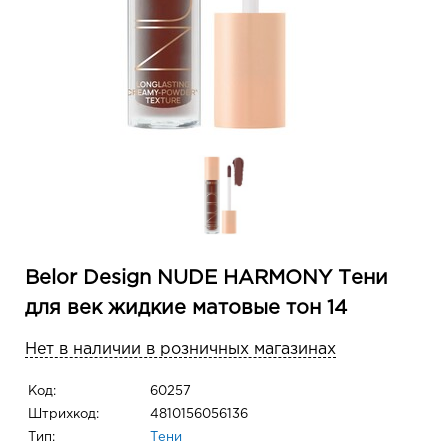
Belor Design NUDE HARMONY Тени
для век жидкие матовые тон 14
Нет в наличии в розничных магазинах
Код:
60257
Штрихкод:
4810156056136
Тип:
Тени