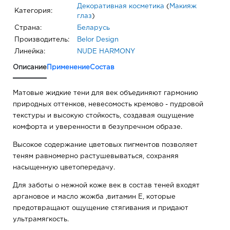
Декоративная косметика
(
Макияж
Категория:
глаз
)
Страна:
Беларусь
Производитель:
Belor Design
Линейка:
NUDE HARMONY
Описание
Применение
Состав
Матовые жидкие тени для век объединяют гармонию
природных оттенков, невесомость кремово - пудровой
текстуры и высокую стойкость, создавая ощущение
комфорта и уверенности в безупречном образе.
Высокое содержание цветовых пигментов позволяет
теням равномерно растушевываться, сохраняя
насыщенную цветопередачу.
Для заботы о нежной коже век в состав теней входят
аргановое и масло жожба ,витамин Е, которые
предотвращают ощущение стягивания и придают
ультрамягкость.