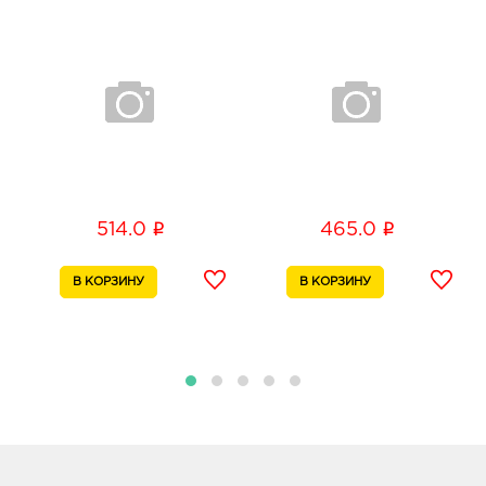
i
i
514.0
465.0