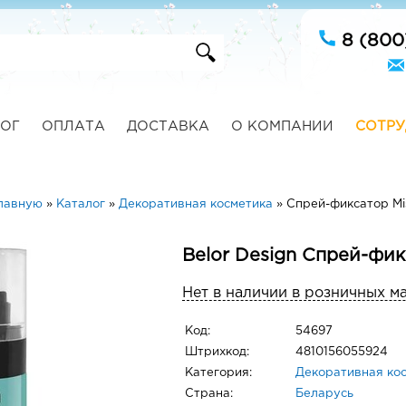
8 (800
ОГ
ОПЛАТА
ДОСТАВКА
О КОМПАНИИ
СОТРУ
лавную
»
Каталог
»
Декоративная косметика
»
Спрей-фиксатор Mis
Belor Design Спрей-фикс
Нет в наличии в розничных м
Код:
54697
Штрихкод:
4810156055924
Категория:
Декоративная ко
Страна:
Беларусь