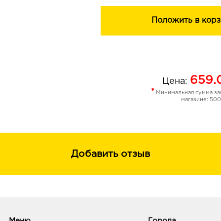
Бетаин, Пантенол, Алоэ Вера норм
баланс кожи, увлажняют и успокаи
Положить в корз
негативных факторов окружающей 
Мелко распыляющий дозатор обеспе
равномерное нанесение.
Приятный аромат создаст особенно
659.
Цена:
подготовки мейкапа.
*
Минимальная сумма зак
Для всех типов кожи.
магазине: 500
Добавить отзыв
Меню
Города