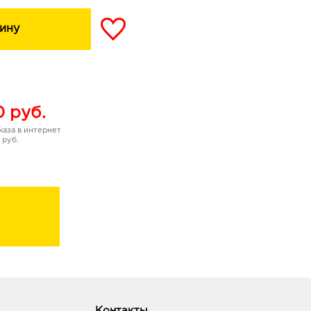
ализуют гидролипидный
вают, защищая от
ину
среды.
чивает мягкое и
е настроение в процессе
0
руб.
аза в интернет
 руб.
Контакты