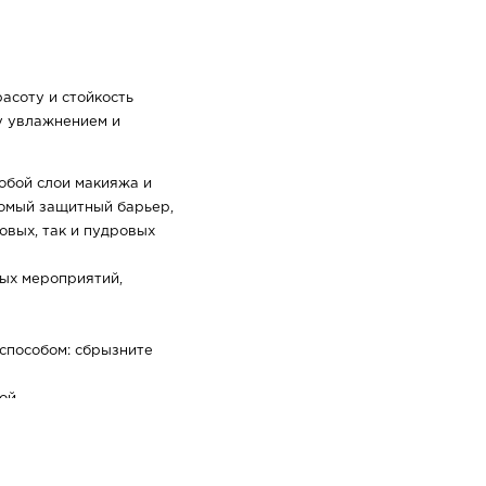
асоту и стойкость
у увлажнением и
обой слои макияжа и
сомый защитный барьер,
овых, так и пудровых
ых мероприятий,
способом: сбрызните
ой
т на лице
я стойкости макияжа
щего миста