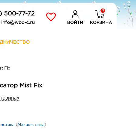
0
) 500-77-72
info@wbc-c.ru
ВОЙТИ
КОРЗИНА
ДНИЧЕСТВО
t Fix
атор Mist Fix
агазинах
сметика
(
Макияж лица
)