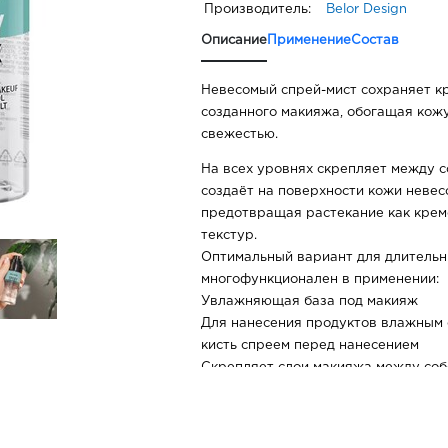
Производитель:
Belor Design
Описание
Применение
Состав
Невесомый спрей-мист сохраняет кр
созданного макияжа, обогащая кож
свежестью.
На всех уровнях скрепляет между с
создаёт на поверхности кожи неве
предотвращая растекание как крем
текстур.
Оптимальный вариант для длительн
многофункционален в применении:
Увлажняющая база под макияж
Для нанесения продуктов влажным 
кисть спреем перед нанесением
Скрепляет слои макияжа между соб
Убирает излишний пудровый эффек
Закрепляющий финиш для продлени
Использование в качестве освежаю