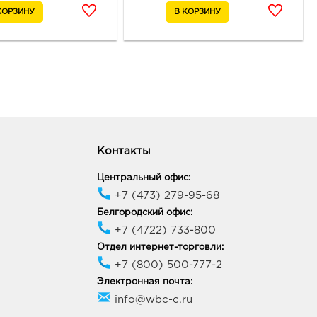
онеж Атмосфера: 794.0
18, Воронежская обл, г
неж, ул Фридриха
ьса, д. 64А
ик работы:
10:00 - 21:00
ин Линия: 794.0 руб.
81, Белгородская обл, г
Контакты
ин, ул Севастопольская, д.
Центральный офис:
ик работы:
9:00 - 20:00
+7 (473) 279-95-68
Белгородский офис:
к Европа-29: 794.0 руб.
+7 (4722) 733-800
21, Курская обл, г Курск,
Отдел интернет-торговли:
т Победы, д. 48
+7 (800) 500-777-2
ик работы:
10:00 - 21:00
Электронная почта:
info@wbc-c.ru
к Европа-20: 794.0 руб.