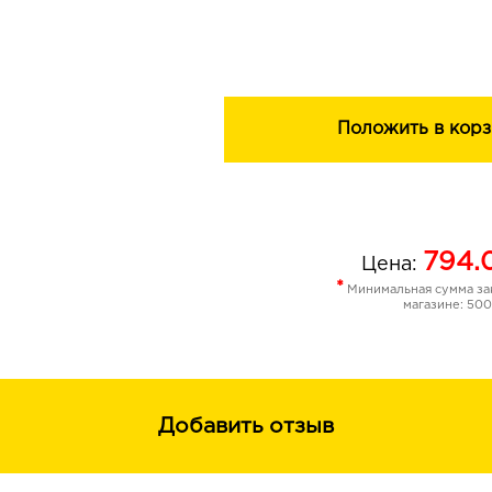
Оптимальная степень защиты SPF2
фотостарения.
В состав продукта входят гиалуроно
которые поддерживают необходимы
увлажненности кожи, способствую
Положить в корз
состояния. Результат впечатляет: л
максимально свежим и ухоженным.
Тональный BB-крем BELOR DESIGN
представлен в 3-х универсальных от
светлый), «Medium» и «Dark» (темный
794.
Цена:
каждая девушка сможет выбрать п
*
Минимальная сумма зак
конкретно для своего лица.
магазине: 500
Продукт подойдет для любого типа 
Одобрен дерматологами.
Добавить отзыв