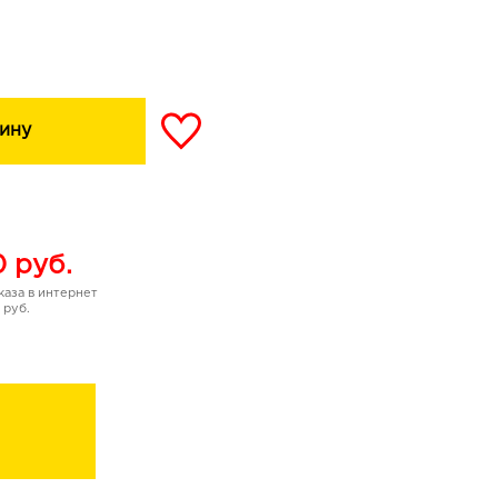
5, защищающая лицо от
вая кислота и витамин E,
й уровень
т улучшению ее внешнего
ину
ицо выглядит
 FUNHOUSE SKIN TEEN
тенках: «Light» (самый
). Это значит, что
0
руб.
одходящий вариант
аза в интернет
 руб.
кожи.