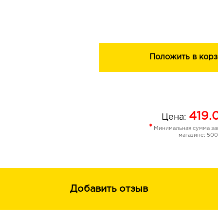
трансформировать дневной образ в
Компактный футляр удобно взять с 
быстрой коррекции макияжа в течен
Открой для себя новые возможност
Положить в корз
макияжа.
419.
Цена:
*
Минимальная сумма зак
магазине: 500
Добавить отзыв