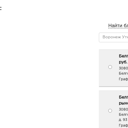
:
Найти б
Белг
руб.
3080
Белг
Граф
Бел
рыно
3080
Белг
д. 93
Граф