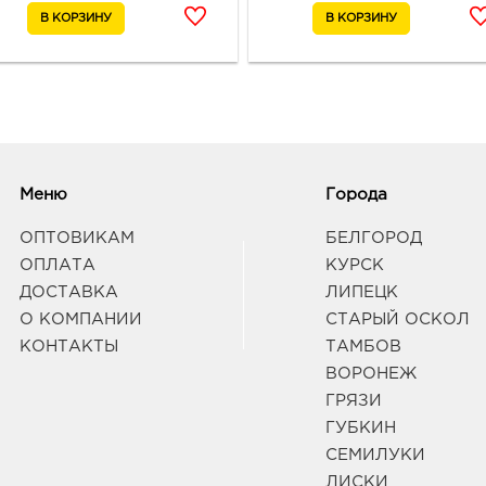
Вор
Вост
3940
Воро
189
Граф
Меню
Города
Вор
руб.
ОПТОВИКАМ
БЕЛГОРОД
3940
ОПЛАТА
КУРСК
Воро
ДОСТАВКА
ЛИПЕЦК
174П
Граф
О КОМПАНИИ
СТАРЫЙ ОСКОЛ
КОНТАКТЫ
ТАМБОВ
ВОРОНЕЖ
Воро
ГРЯЗИ
3940
ГУБКИН
Воро
129/1
СЕМИЛУКИ
Граф
ЛИСКИ