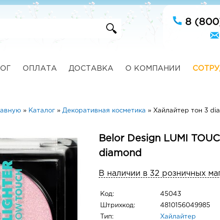
8 (800
ОГ
ОПЛАТА
ДОСТАВКА
О КОМПАНИИ
СОТРУ
лавную
»
Каталог
»
Декоративная косметика
»
Хайлайтер тон 3 di
Belor Design LUMI TOU
diamond
В наличии в 32 розничных ма
Код:
45043
Штрихкод:
4810156049985
Тип:
Хайлайтер