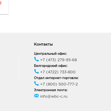
онеж Северо-
очный: 419.0 руб.
63, Воронежская обл, г
неж, пр-кт Ленинский, д.
ик работы:
9:00 - 20:00
Контакты
онеж Максимир: 419.0
Центральный офис:
33, Воронежская обл, г
+7 (473) 279-95-68
неж, пр-кт Ленинский, д.
Белгородский офис:
+7 (4722) 733-800
ик работы:
10:00 - 22:00
Отдел интернет-торговли:
+7 (800) 500-777-2
неж МП: 419.0 руб.
Электронная почта:
05, Воронежская обл, г
info@wbc-c.ru
неж, пр-кт Московский, д.
ик работы:
10:00 - 22:00