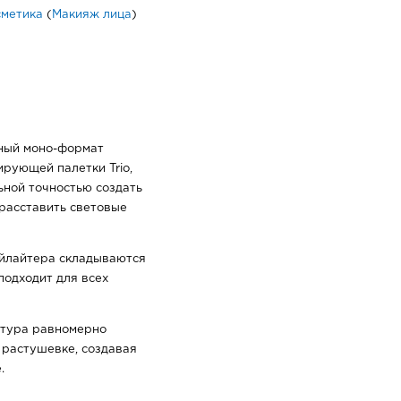
сметика
(
Макияж лица
)
вный моно-формат
рующей палетки Trio,
ьной точностью создать
расставить световые
айлайтера складываются
подходит для всех
стура равномерно
я растушевке, создавая
.
озволяет моментально