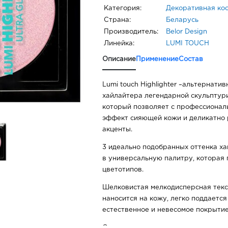
Категория:
Декоративная ко
Страна:
Беларусь
Производитель:
Belor Design
Линейка:
LUMI TOUCH
Описание
Применение
Состав
Lumi touch Highlighter –альтернати
хайлайтера легендарной скульптури
который позволяет с профессионал
эффект сияющей кожи и деликатно 
акценты.
3 идеально подобранных оттенка х
в универсальную палитру, которая 
цветотипов.
Шелковистая мелкодисперсная тек
наносится на кожу, легко поддаетс
естественное и невесомое покрытие
Оптимальная пигментированность п