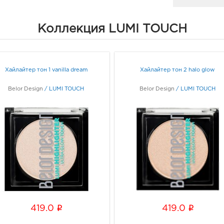
Коллекция LUMI TOUCH
Белг
3080
Белг
Б.Хм
Граф
Хайлайтер тон 1 vanilla dream
Хайлайтер тон 2 halo glow
Belor Design
/
LUMI TOUCH
Belor Design
/
LUMI TOUCH
Белг
3080
Белг
Б.Хме
Граф
Воро
руб.
3940
Воро
i
i
419.0
419.0
Граф