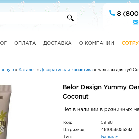
8 (800
ОГ
ОПЛАТА
ДОСТАВКА
О КОМПАНИИ
СОТРУ
лавную
»
Каталог
»
Декоративная косметика
»
Бальзам для губ Co
Belor Design Yummy Oas
Coconut
Нет в наличии в розничных м
Код:
59198
Штрихкод:
4810156055283
Тип:
Бальзам