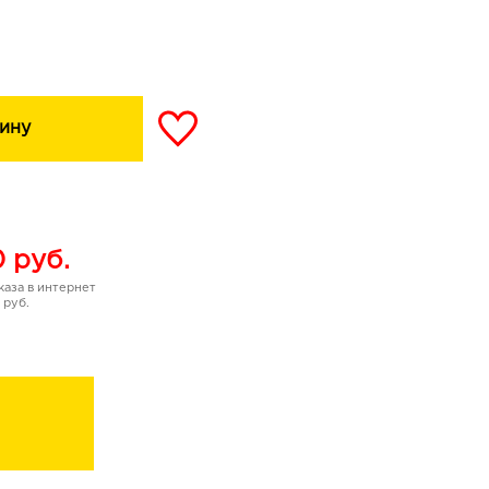
аняя мягкость. Можно
трещинок и шелушений в
ждый день.
у легко наноситься, не
липкости.
ину
 универсальный дизайн
жчин.
и наносить в самых
0
руб.
аза в интернет
 руб.
чек тропического лета!
сти до и после
я использования как
ли карандаш.