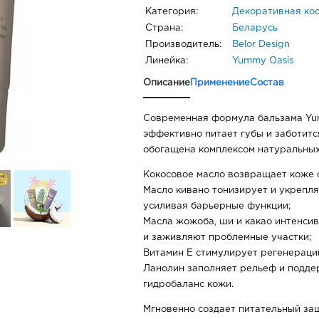
Категория:
Декоративная ко
Страна:
Беларусь
Производитель:
Belor Design
Линейка:
Yummy Oasis
Описание
Применение
Состав
Современная формула бальзама Yum
эффективно питает губы и заботитс
обогащена комплексом натуральных
Кокосовое масло возвращает коже 
Масло кивано тонизирует и укрепл
усиливая барьерные функции;
Масла жожоба, ши и какао интенсив
и заживляют проблемные участки;
Витамин Е стимулирует регенераци
Ланолин заполняет рельеф и подд
гидробаланс кожи.
Мгновенно создает питательный за