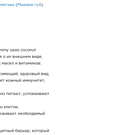
сметика
(
Макияж губ
)
my oasis coconut
я о их внешнем виде,
 масел и витаминов:
сияющий, здоровый вид;
яет кожный иммунитет,
но питают, успокаивают
ю клеток;
ерживает необходимый
щитный барьер, который