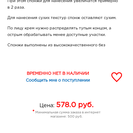
При этом спонжи для нанесения увеличатся примерно
в 2 раза.
Для нанесения сухих текстур спонж оставляют сухим.
По лицу крем нужно распределять тупым концом, а
острым обрабатывать менее доступные участки.
Спонжи выполнены из высококачественного без
латексного полиуретана,не имеют запаха.
Преимущества:подходят для кремовых и сухих текстур,
форма спонжа позволяет проработать
ВРЕМЕННО НЕТ В НАЛИЧИИ
труднодоступные участки.
Сообщить мне о поступлении
Спонж равномерно распределяет тональное средство,
пудру или румяна.
Рекомендуем обязательно мыть спонжик после
578.0
руб.
Цена:
каждого использования и сушить без футляра или
*
Минимальная сумма заказа в интернет
упаковки.
магазине: 500 руб.
Способ применения
Опустить спонжик в воду. Сжать его и вынуть из воды,