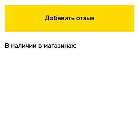
тон подходит к тонам помад Luxvisage: 52, 56, 64, 66, 67,
7557 тон подходит к тонам помад Luxvisage: 66, 7558
тон подходит к тонам помад Luxvisage: 70, 7559 тон 60
Добавить отзыв
тон 61 тон 62 тон 63 тон 64 тон 65 тон
Попробуйте каждый из оттенков!
В наличии в магазинах: