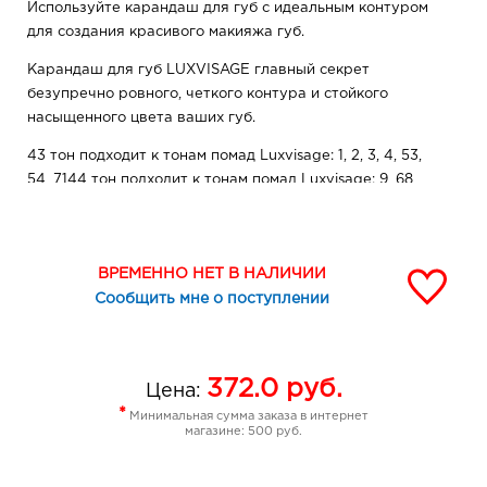
Используйте карандаш для губ с идеальным контуром
для создания красивого макияжа губ.
Карандаш для губ LUXVISAGE главный секрет
безупречно ровного, четкого контура и стойкого
насыщенного цвета ваших губ.
43 тон подходит к тонам помад Luxvisage: 1, 2, 3, 4, 53,
54, 7144 тон подходит к тонам помад Luxvisage: 9, 68,
7345 тон подходит к тонам помад Luxvisage: 17, 19, 26,
33, 55, 62, 65, 6746 тон подходит к тонам помад
Luxvisage: 5, 17, 19, 36, 6547 тон подходит к помаде
ВРЕМЕННО НЕТ В НАЛИЧИИ
Luxvisage № 2948 тон подходит к помаде Luxvisage №
Сообщить мне о поступлении
4049 тон подходит к помаде Luxvisage № 3950 тон
подходит к тонам помад Luxvisage: 23, 60, 7351 тон
подходит к тонам помад Luxvisage: 26, 50, 51, 55, 59, 60,
61, 69, 71, 7352 тон подходит к тонам помад Luxvisage: 7,
372.0
руб.
Цена:
8, 50, 51, 55, 60, 61, 62, 68, 69, 7153 тон подходит к тонам
*
Минимальная сумма заказа в интернет
помад Luxvisage: 7, 8, 52, 55, 57, 58, 61, 63, 68, 7154 тон
магазине: 500 руб.
подходит к тонам помад Luxvisage: 33, 52, 64, 66, 67,
7055 тон подходит к тонам помад Luxvisage: 52, 6456