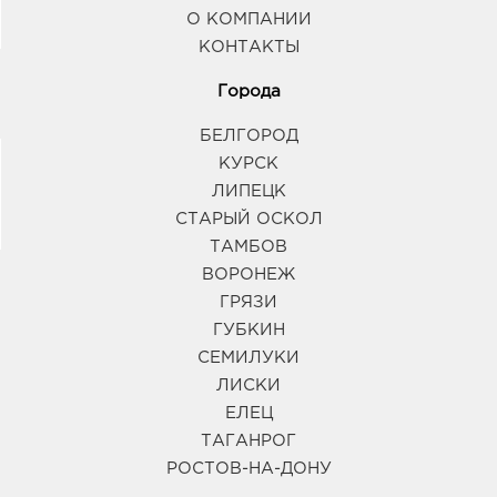
347933, Ростовская область, г.о. город Таганрог, г
О КОМПАНИИ
Таганрог, ул Сызранова, Здание 11
График работы:
10:00 - 21:00
КОНТАКТЫ
Города
Тамбов Линия: руб.
БЕЛГОРОД
392036, Тамбовская обл, г Тамбов, ул
Пролетарская, д. 172/38
КУРСК
График работы:
9:00 - 20:00
ЛИПЕЦК
СТАРЫЙ ОСКОЛ
ТАМБОВ
ВОРОНЕЖ
ГРЯЗИ
ГУБКИН
СЕМИЛУКИ
ЛИСКИ
ЕЛЕЦ
ТАГАНРОГ
РОСТОВ-НА-ДОНУ