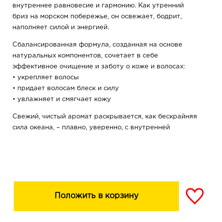
внутреннее равновесие и гармонию. Как утренний
бриз на морском побережье, он освежает, бодрит,
наполняет силой и энергией.
Сбалансированная формула, созданная на основе
натуральных компонентов, сочетает в себе
эффективное очищение и заботу о коже и волосах:
• укрепляет волосы
• придает волосам блеск и силу
• увлажняет и смягчает кожу
Свежий, чистый аромат раскрывается, как бескрайняя
сила океана, – плавно, уверенно, с внутренней
энергией. Морская соль и бергамот задают свежий тон,
тонка и белый пион добавляют тепло и спокойствие, а
мускус и ветивер оставляют стойкий, обволакивающий
шлейф.
ОН НЕ ПРОСТО ОЧИЩАЕТ – ОН ЗАДАЁТ НАСТРОЕНИЕ
Положить в корзину
Активные ухаживающие компоненты: увлажняющий
комплекс, экстракт мать-и-мачехи, бетаин