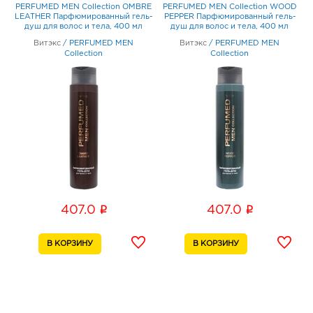
D
PERFUMED MEN Collection OMBRE
PERFUMED MEN Collection WOOD
P
-
LEATHER Парфюмированный гель-
PEPPER Парфюмированный гель-
L
душ для волос и тела, 400 мл
душ для волос и тела, 400 мл
Витэкс
/
PERFUMED MEN
Витэкс
/
PERFUMED MEN
Collection
Collection
i
i
407.0
407.0