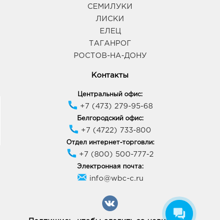
СЕМИЛУКИ
Воронеж Южный Полюс: 506.0 руб.
ЛИСКИ
394074, Воронежская обл, г Воронеж, ул
Ростовская, д. 58/24
ЕЛЕЦ
График работы:
9:00 - 21:00
ТАГАНРОГ
РОСТОВ-НА-ДОНУ
Н.Усмань Аксиома: 506.0 руб.
Контакты
396310, Воронежская обл, р-н Новоусманский, с
Новая Усмань, ул Ленина, д. 263Б
Центральный офис:
График работы:
9:00 - 21:00
+7 (473) 279-95-68
Белгородский офис:
+7 (4722) 733-800
Воронеж Арена: 506.0 руб.
394077, Воронежская обл, г Воронеж, б-р Победы,
Отдел интернет-торговли:
д. 23б
+7 (800) 500-777-2
График работы:
10:00 - 22:00
Электронная почта:
info@wbc-c.ru
Воронеж Тенистый: 506.0 руб.
394070, Воронежская обл, г Воронеж, ул
Тепличная, д. 4а