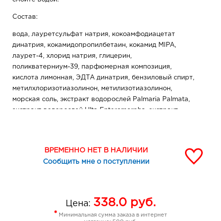
Состав:
вода, лауретсульфат натрия, кокоамфодиацетат
динатрия, кокамидопропилбетаин, кокамид MIPA,
лаурет-4, хлорид натрия, глицерин,
поликватерниум-39, парфюмерная композиция,
кислота лимонная, ЭДТА динатрия, бензиловый спирт,
метилхлоризотиазолинон, метилизотиазолинон,
морская соль, экстракт водорослей Palmaria Palmata,
экстракт водорослей Ulta Enteromorpha, экстракт
водорослей Himanthalia Elongatat, экстракт водорослей
Ulva Lactuca, экстракт водорослей Porphyra Umbilicalis,
дистиллят Hamamelis Virginiana (гамамелиса),
ВРЕМЕННО НЕТ В НАЛИЧИИ
краситель зелёный.
Сообщить мне о поступлении
338.0
руб.
Цена:
*
Минимальная сумма заказа в интернет