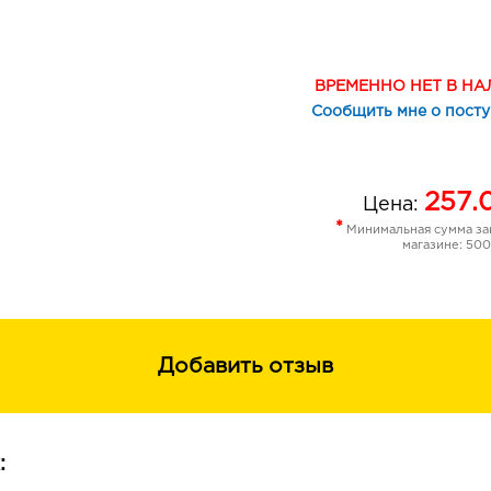
помогают сохранить естественный б
Идеально подходит для бережного
детских волос.
Шампунь понравится малышу своей 
ВРЕМЕННО НЕТ В Н
и приятным фруктовым ароматом.
Сообщить мне о пост
257.
Цена:
*
Минимальная сумма зак
магазине: 500
Добавить отзыв
: