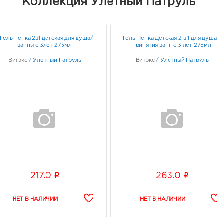
Коллекция Улетный Патруль
Белг
Белг
Граф
 Гель-пенка 2в1 детская для душа/
Гель-Пенка Детская 2 в 1 для душа
ванны с 3лет 275мл
принятия ванн с 3 лет 275мл
Белг
Витэкс
/
Улетный Патруль
Витэкс
/
Улетный Патруль
3080
Белг
Б.Хм
Граф
Воро
3940
Воро
Граф
i
i
217.0
263.0
Вор
руб.
3940
Воро
174П