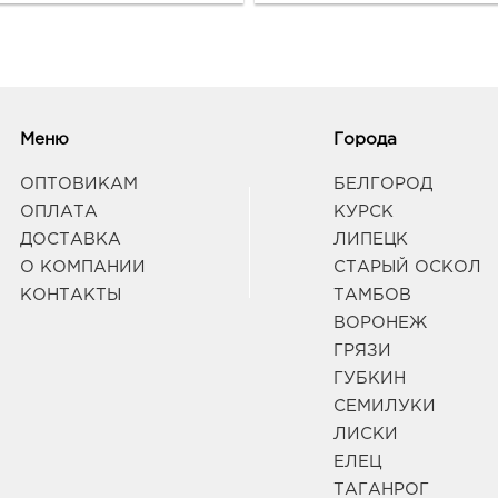
Граф
Кур
руб.
3050
Меню
Города
ул К
Граф
ОПТОВИКАМ
БЕЛГОРОД
ОПЛАТА
КУРСК
ДОСТАВКА
ЛИПЕЦК
Лип
О КОМПАНИИ
СТАРЫЙ ОСКОЛ
257.
КОНТАКТЫ
ТАМБОВ
3980
Липец
ВОРОНЕЖ
Граф
ГРЯЗИ
ГУБКИН
СЕМИЛУКИ
Лип
257.
ЛИСКИ
3980
ЕЛЕЦ
Липец
ТАГАНРОГ