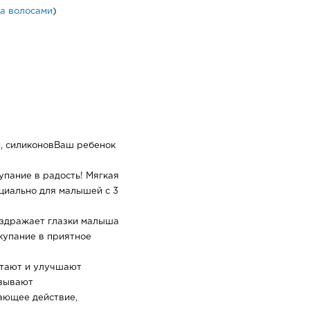
за волосами
)
й, силиконовВаш ребенок
пание в радость! Мягкая
циально для малышей c 3
аздражает глазки малыша
купание в приятное
итают и улучшают
азывают
ающее действие,