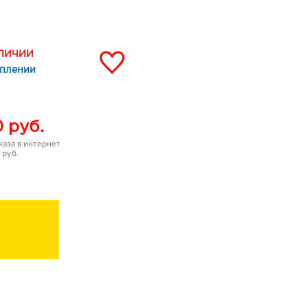
леск волос.
 очищения нежных
мягкой и нежной пеной
АЛИЧИИ
уплении
0
руб.
аза в интернет
 руб.