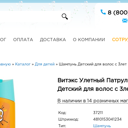
8 (800
ОГ
ОПЛАТА
ДОСТАВКА
О КОМПАНИИ
СОТРУ
авную
»
Каталог
»
Для детей
»
Шампунь Детский для волос с 3лет
Витэкс Улетный Патру
Детский для волос с 3л
В наличии в 14 розничных ма
Код:
37211
Штрихкод:
4810153041234
Тип:
Шампунь