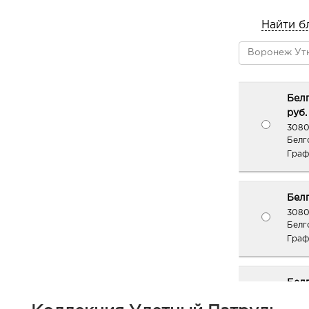
Найти б
Белг
руб.
3080
Белг
Граф
Белг
3080
Белго
Граф
Белг
3080