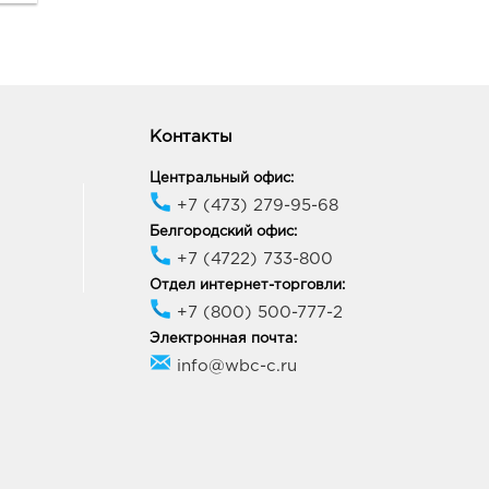
ик работы:
10:00 - 22:00
ск МегаГРИНН: 257.0
29, Курская обл, г Курск,
Контакты
арла Маркса, двлд. 68
ик работы:
10:00 - 22:00
Центральный офис:
+7 (473) 279-95-68
Белгородский офис:
ецк Милолика Радуга:
+7 (4722) 733-800
0 руб.
Отдел интернет-торговли:
07, Липецкая обл, г
+7 (800) 500-777-2
к, ул Студеновская, д. 184
ик работы:
9:00 - 19:00
Электронная почта:
info@wbc-c.ru
ецк Милолика Зегеля:
0 руб.
50, Липецкая обл, г
к, ул Зегеля, д. 28