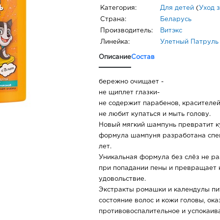
Категория:
Для детей
(
Уход 
Страна:
Беларусь
Производитель:
Витэкс
Линейка:
Улетный Патруль
Описание
Состав
бережно очищает -
не щиплет глазки-
не содержит парабенов, красителе
не любит купаться и мыть голову.
Новый мягкий шампунь превратит ку
формула шампуня разработана спе
лет.
Уникальная формула без слёз не р
при попадании пены и превращает 
удовольствие.
Экстракты ромашки и календулы п
состояние волос и кожи головы, ок
противовоспалительное и успокаив