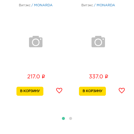
монарды 75 мл
90мл
Витэкс
/
MONARDA
Витэкс
/
MONARDA
Белгород ГРИНН: 269.0 руб.
308010, Белгородская обл, г Белгород, пр-кт
Б.Хмельницкого, д. 137т
График работы:
10:00 - 21:00
Белгород ост-ка Стадион: 269.0 руб.
308009, Белгородская обл, г Белгород, пр-кт
Б.Хмельницкого, соор. 50б
График работы:
9:00 - 20:00
i
i
217.0
337.0
Белгород Центральный рынок: 269.0 руб.
308009, Белгородская обл, г Белгород, пр-кт
Белгородский, д. 93
График работы:
9:00 - 21:00
Воронеж Солнечный Рай: 269.0 руб.
394006, Воронежская обл, г Воронеж, ул 20-летия
Октября, д. 90