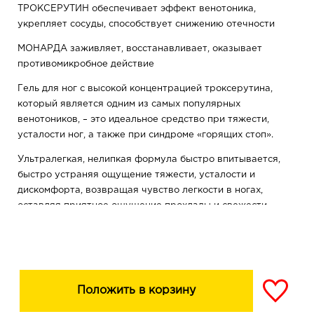
ТРОКСЕРУТИН обеспечивает эффект венотоника,
укрепляет сосуды, способствует снижению отечности
МОНАРДА заживляет, восстанавливает, оказывает
противомикробное действие
Гель для ног с высокой концентрацией троксерутина,
который является одним из самых популярных
венотоников, – это идеальное средство при тяжести,
усталости ног, а также при синдроме «горящих стоп».
Ультралегкая, нелипкая формула быстро впитывается,
быстро устраняя ощущение тяжести, усталости и
дискомфорта, возвращая чувство легкости в ногах,
оставляя приятное ощущение прохлады и свежести.
Может использоваться в составе комплексной
профилактики варикоза.
Положить в корзину