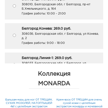
308010, Белгородская обл, г Белгород, пр-кт
Б.Хмельницкого, д. 164
График работы:
10:00 - 21:00
Белгород Конева: 269.0 руб.
308036, Белгородская обл, г Белгород, ул Конева,
д. 2
График работы:
9:00 - 18:00
Белгород Линия-1: 269.0 руб.
308033, Белгородская обл, г Белгород, ул
Королева, д. 9а
График работы:
10:00 - 21:00
Коллекция
MONARDA
Белгород ЦУМ: 269.0 руб.
308009, Белгородская обл, г Белгород, ул Попова,
д. 36
Бальзам-мазь для ног ОТ ТРЕЩИН,
Крем-воск ОТ ТРЕЩИН для очень
График работы:
10:00 - 20:00
СУХИХ МОЗОЛЕЙ, НАТОПТЫШЕЙ
сухой кожи с целебным
и
4в1 с целебным экстрактом
экстрактом монарды и мочевиной