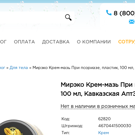
8 (800
ОГ
ОПЛАТА
ДОСТАВКА
О КОМПАНИИ
СОТРУ
лог
»
Для тела
»
Мирэко Крем-мазь При псориазе, пластик, 100 мл
Мирэко Крем-мазь При 
100 мл, Кавказская Апт
Нет в наличии в розничных м
Код:
62820
Штрихкод:
4670441500030
Тип:
Крем