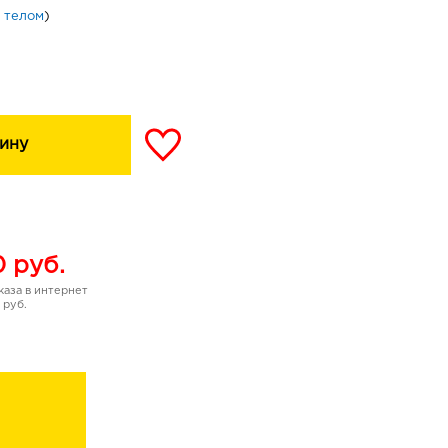
а телом
)
ину
0
руб.
аза в интернет
 руб.