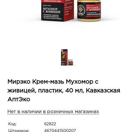
Мирэко Крем-мазь Мухомор с
живицей, пластик, 40 мл, Кавказская
АптЭко
Нет в наличии в розничных магазинах
Код:
62822
Штрихкод:
4670441500207