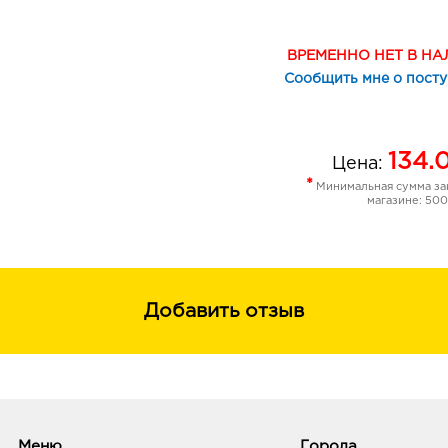
Бурлящие шары являются отличным
событию.
ВРЕМЕННО НЕТ В Н
Сообщить мне о пост
134.
Цена:
*
Минимальная сумма зак
магазине: 500
Добавить отзыв
Меню
Города