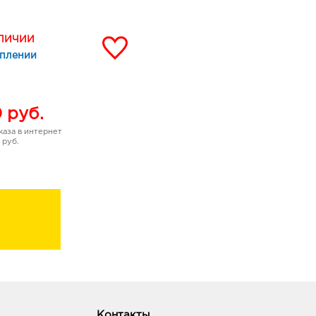
 подарком к любому
АЛИЧИИ
уплении
0
руб.
аза в интернет
 руб.
Контакты