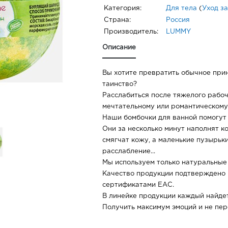
Категория:
Для тела
(
Уход з
Страна:
Россия
Производитель:
LUMMY
Описание
Вы хотите превратить обычное при
таинство?
Расслабиться после тяжелого рабоче
мечтательному или романтическом
Наши бомбочки для ванной помогут 
Они за несколько минут наполнят к
смягчат кожу, а маленькие пузырьк
расслабление...
Мы используем только натуральные
Качество продукции подтверждено
сертификатами ЕАС.
В линейке продукции каждый найдет
Получить максимум эмоций и не пер
доступная стоимость.