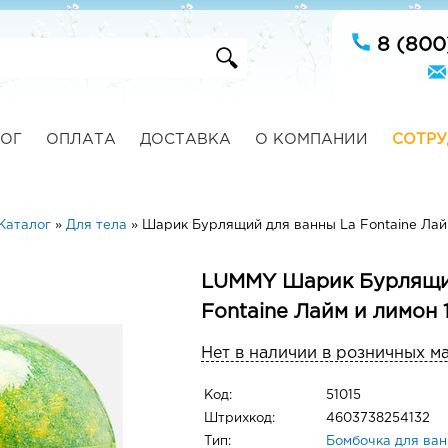
8 (800
ОГ
ОПЛАТА
ДОСТАВКА
О КОМПАНИИ
СОТРУ
Каталог
»
Для тела
»
Шарик Бурлящий для ванны La Fontaine Лайм
LUMMY Шарик Бурлящий
Fontaine Лайм и лимон 
Нет в наличии в розничных м
Код:
51015
Штрихкод:
4603738254132
Тип:
Бомбочка для ва