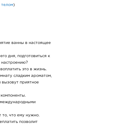
а телом
)
нятие ванны в настоящее
го дня, подготовиться к
у настроению?
воплатить это в жизнь.
омнату сладким ароматом,
и вызовут приятное
 компоненты.
 международными
 то, что ему нужно.
еплатить позволит