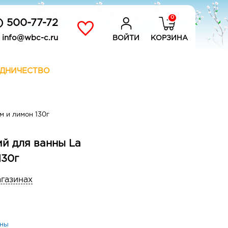
0
) 500-77-72
info@wbc-c.ru
ВОЙТИ
КОРЗИНА
ДНИЧЕСТВО
 и лимон 130г
 для ванны La
130г
агазинах
нны