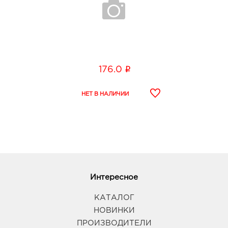
Белгород Маяк: 323.0 руб.
308009, Белгородская обл, г Белгород, ул 50-
летия Белгородской области, д. 11
График работы:
9:00 - 20:00
i
176.0
Белгород Линия-1: 323.0 руб.
308033, Белгородская обл, г Белгород, ул
Королева, д. 9а
График работы:
10:00 - 21:00
Белгород Рио: 323.0 руб.
308010, Белгородская обл, г Белгород, пр-кт
Б.Хмельницкого, д. 164
График работы:
10:00 - 21:00
Интересное
КАТАЛОГ
Воронеж Максимир: 323.0 руб.
НОВИНКИ
394033, Воронежская обл, г Воронеж, пр-кт
ПРОИЗВОДИТЕЛИ
Ленинский, д. 174П