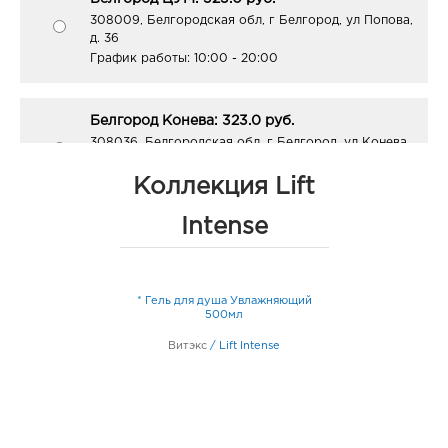
308009, Белгородская обл, г Белгород, ул Попова,
д. 36
График работы:
10:00 - 20:00
Белгород Конева: 323.0 руб.
308036, Белгородская обл, г Белгород, ул Конева,
д. 2
График работы:
9:00 - 18:00
Коллекция Lift
Intense
Белгород Центральный рынок: 323.0 руб.
308009, Белгородская обл, г Белгород, пр-кт
Белгородский, д. 93
* Гель для душа Увлажняющий
График работы:
9:00 - 21:00
500мл
Витэкс
/
Lift Intense
Белгород ГРИНН: 323.0 руб.
308010, Белгородская обл, г Белгород, пр-кт
Б.Хмельницкого, д. 137т
График работы:
10:00 - 21:00