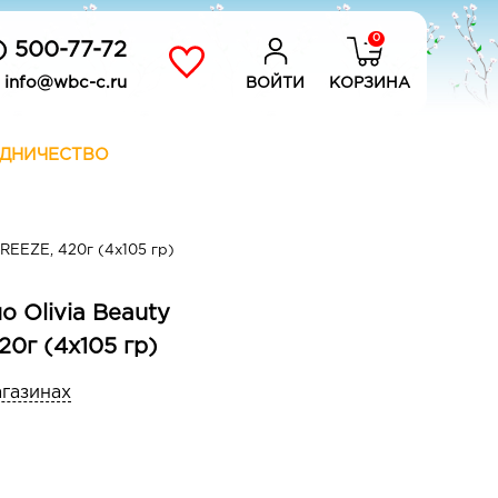
0
) 500-77-72
info@wbc-c.ru
ВОЙТИ
КОРЗИНА
ДНИЧЕСТВО
REEZE, 420г (4х105 гр)
 Olivia Beauty
0г (4х105 гр)
агазинах