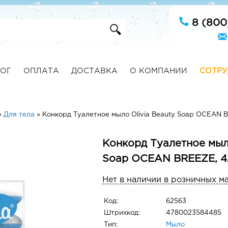
8 (800
ОГ
ОПЛАТА
ДОСТАВКА
О КОМПАНИИ
СОТРУ
»
Для тела
»
Конкорд Туалетное мыло Olivia Beauty Soap OCEAN B
Конкорд Туалетное мыло
Soap OCEAN BREEZE, 42
Нет в наличии в розничных м
Код:
62563
Штрихкод:
4780023584485
Тип:
Мыло