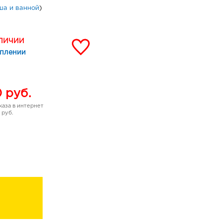
ша и ванной
)
АЛИЧИИ
уплении
0
руб.
аза в интернет
 руб.