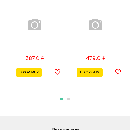
i
i
387.0
479.0
Интересное