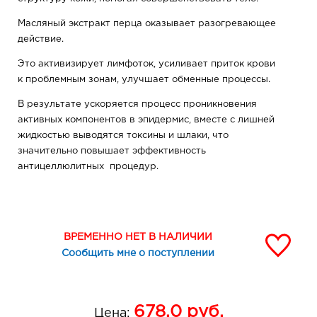
Масляный экстракт перца оказывает разогревающее
действие.
Это активизирует лимфоток, усиливает приток крови
к проблемным зонам, улучшает обменные процессы.
В результате ускоряется процесс проникновения
активных компонентов в эпидермис, вместе с лишней
жидкостью выводятся токсины и шлаки, что
значительно повышает эффективность
антицеллюлитных процедур.
Применение: нанесите средство плотным слоем
на кожу проблемных зон, оберните пленкой,
подержите 30-40 мин.
ВРЕМЕННО НЕТ В НАЛИЧИИ
, смойте прохладной водой.
Сообщить мне о поступлении
Нанесите крем-концентрат либо сыворотку-
липокорректор линии «Идеальная фигура».
678.0
руб.
Цена:
Используйте маску-обертывание 2-3 раза в неделю