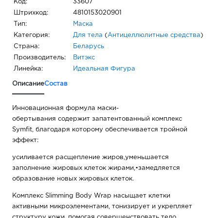
Код:
33607
Штрихкод:
4810153020901
Тип:
Маска
Категория:
Для тела
(
Антицеллюлитные средства
)
Страна:
Беларусь
Производитель:
Витэкс
Линейка:
Идеальная Фигура
Описание
Состав
Инновационная формула маски-
обертывания содержит запатентованный комплекс
Symfit, благодаря которому обеспечивается тройной
эффект:
усиливается расщепление жиров,уменьшается
заполнение жировых клеток жирами,•замедляется
образование новых жировых клеток.
Комплекс Slimming Body Wrap насыщает клетки
активными микроэлементами, тонизирует и укрепляет
структуру кожи, помогая совершенствовать тело.