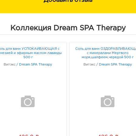
Добавить отзыв
подкожно-жировой клетчатки, спос
уменьшению целлюлита, улучшает у
кожи.
Коллекция Dream SPA Therapy
Экстракт ламинарии укрепляет сое
улучшает процессы кожного метабо
тонизирует и укрепляет кожу, преп
дарит гладкость и шелковистость.
оль для ванн УСПОКАИВАЮЩАЯ с
Соль для ванн ОЗДОРАВЛИВАЮЩ
гнезией и эфирным маслом лаванды
с минералами Мертвого
500 г
моря,шалфеем,чередой 500 г
Всего 20-25 минут в ванне с солью
Витэкс
/
Dream SPA Therapy
Витэкс
/
Dream SPA Therapy
избавиться от нежелательных объем
улучшают упругость и эластичность
энергии и жизненных сил. Курс из 1
курсом санаторного отдыха.