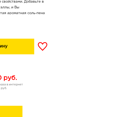
 свойствами. Добавьте в
аллы, и Вы
тая ароматная соль-пена
ющее действие.
атуральной солью для
им водорослям, помогает
ералами и
цессы обновления,
ину
и плотность,
льных объемов тела.
оказывает общее
изирует обменные
ние, помогает
0
руб.
снимает ощущение
аза в интернет
 руб.
бственного коллагена в
ь и эластичность,
щепление жиров