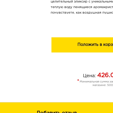
целительный эликсир с уникальными
теплую воду пенящиеся аромакрист
почувствуете, как воздушная пушис
оказывает расслабляющее и очища
Целебная SPA-процедура со 100% н
ванн, благодаря коллагену и морск
насытить клетки необходимыми мин
микроэлементами, стимулирует про
Положить в корз
укрепляет кожу, улучшает ее тонус 
способствует уменьшению нежелате
100% природная натуральная соль 
оздоравливающее действие, актив
процессы, улучшает клеточное дыха
426.
Цена:
уменьшить напряжение в мышцах, 
*
Минимальная сумма зак
стресса и усталости.
магазине: 500
Коллаген восполняет недостаток со
клетках кожи, повышает ее упругост
препятствует потере влаги.
Экстракт фукуса стимулирует рас