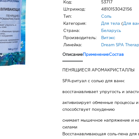
Код:
53717
Штрихкод:
4810153042156
Тип:
Соль
Категория:
Для тела
(
Для ва
Страна:
Беларусь
Производитель:
Витэкс
Линейка:
Dream SPA Thera
Описание
Применение
Состав
ПЕНЯЩИЕСЯ АРОМАКРИСТАЛЛЫ
SPA-ритуал с солью для ванн:
восстанавливает упругость и эласт
активизирует обменные процессы и
способствует похудению
снимает мышечное напряжение и н
силами
Восстанавливающая соль-пена для 