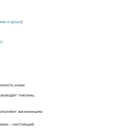
нны и душа
)
py
ичность кожи
 выводит токсины,
аполняет жизненными
ванн – настоящий